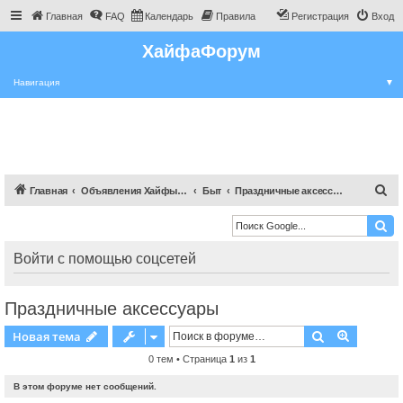
Главная
FAQ
Календарь
Правила
Регистрация
Вход
ХайфаФорум
Навигация
▼
П
Главная
Объявления Хайфы и крайот
Быт
Праздничные аксессуары
о
и
с
Войти с помощью соцсетей
к
Праздничные аксессуары
Поиск
Расшире
Новая тема
0 тем • Страница
1
из
1
В этом форуме нет сообщений.