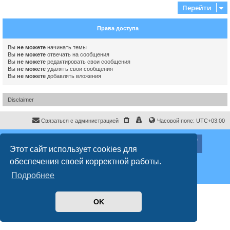
Перейти
Права доступа
Вы
не можете
начинать темы
Вы
не можете
отвечать на сообщения
Вы
не можете
редактировать свои сообщения
Вы
не можете
удалять свои сообщения
Вы
не можете
добавлять вложения
Disclaimer
Связаться с администрацией
Часовой пояс:
UTC+03:00
ХайфаФорум ©
haifaforum.com
Этот сайт использует cookies для
Создано на основе
phpBB
® Forum Software © phpBB Limited
обеспечения своей корректной работы.
Русская поддержка phpBB
Style
proflat
© 2017
Mazeltof
Подробнее
Конфиденциальность
|
Правила
OK