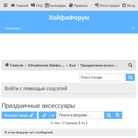
Главная
FAQ
Календарь
Правила
Регистрация
Вход
ХайфаФорум
Навигация
▼
П
Главная
Объявления Хайфы и крайот
Быт
Праздничные аксессуары
о
и
с
Войти с помощью соцсетей
к
Праздничные аксессуары
Поиск
Расшире
Новая тема
0 тем • Страница
1
из
1
В этом форуме нет сообщений.