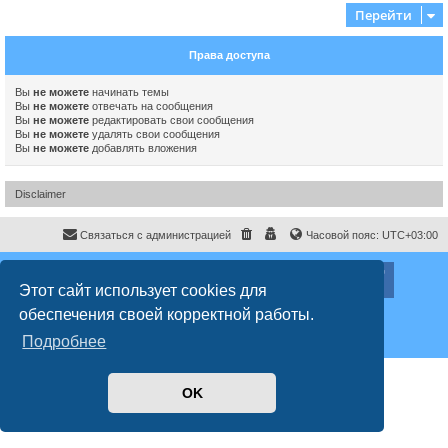
Перейти
Права доступа
Вы
не можете
начинать темы
Вы
не можете
отвечать на сообщения
Вы
не можете
редактировать свои сообщения
Вы
не можете
удалять свои сообщения
Вы
не можете
добавлять вложения
Disclaimer
Связаться с администрацией
Часовой пояс:
UTC+03:00
ХайфаФорум ©
haifaforum.com
Этот сайт использует cookies для
Создано на основе
phpBB
® Forum Software © phpBB Limited
обеспечения своей корректной работы.
Русская поддержка phpBB
Style
proflat
© 2017
Mazeltof
Подробнее
Конфиденциальность
|
Правила
OK