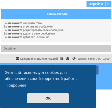
Перейти
Права доступа
Вы
не можете
начинать темы
Вы
не можете
отвечать на сообщения
Вы
не можете
редактировать свои сообщения
Вы
не можете
удалять свои сообщения
Вы
не можете
добавлять вложения
Disclaimer
Связаться с администрацией
Часовой пояс:
UTC+03:00
ХайфаФорум ©
haifaforum.com
Этот сайт использует cookies для
Создано на основе
phpBB
® Forum Software © phpBB Limited
обеспечения своей корректной работы.
Русская поддержка phpBB
Style
proflat
© 2017
Mazeltof
Подробнее
Конфиденциальность
|
Правила
OK