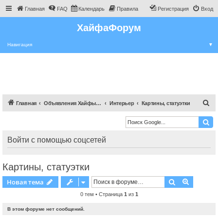
Главная
FAQ
Календарь
Правила
Регистрация
Вход
ХайфаФорум
Навигация
▼
П
Главная
Объявления Хайфы и крайот
Интерьер
Картины, статуэтки
о
и
с
Войти с помощью соцсетей
к
Картины, статуэтки
Поиск
Расшире
Новая тема
0 тем • Страница
1
из
1
В этом форуме нет сообщений.