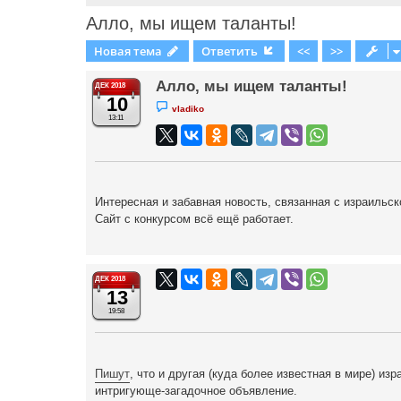
Алло, мы ищем таланты!
Новая тема
Ответить
<<
>>
Алло, мы ищем таланты!
ДЕК 2018
10
Н
vladiko
е
13:11
п
р
о
ч
и
т
а
Интересная и забавная новость, связанная с израиль
н
н
Сайт с конкурсом всё ещё работает.
о
е
с
о
о
б
ДЕК 2018
щ
13
е
н
19:58
и
е
Пишут
, что и другая (куда более известная в мире) и
интригующе-загадочное объявление.