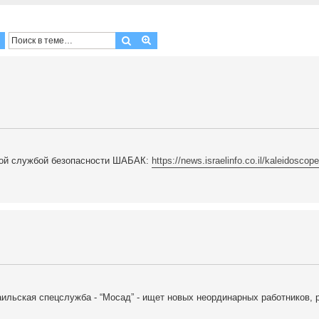
Поиск
Расширенный поиск
ской службой безопасности ШАБАК:
https://news.israelinfo.co.il/kaleidoscop
зраильская спецслужба - “Мосад” - ищет новых неординарных работников,