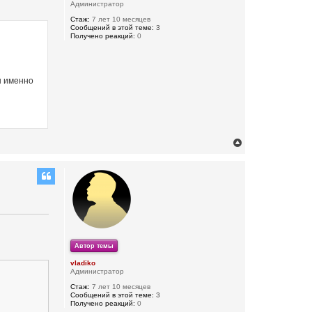
н
Администратор
а
Стаж:
7 лет 10 месяцев
ч
Сообщений в этой теме:
3
Получено реакций:
0
а
л
у
ы именно
В
е
р
н
у
т
ь
с
я
Автор темы
к
vladiko
н
Администратор
а
Стаж:
7 лет 10 месяцев
ч
Сообщений в этой теме:
3
Получено реакций:
0
а