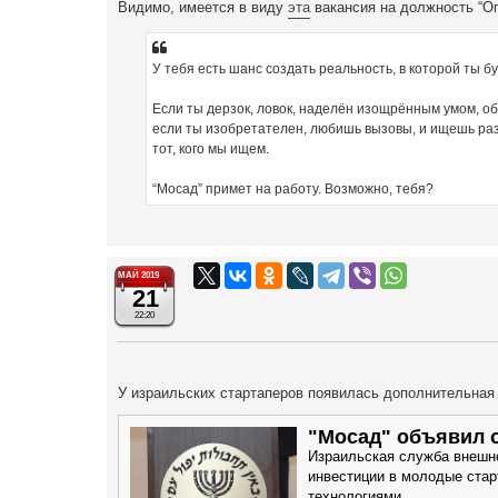
Видимо, имеется в виду
эта
вакансия на должность “Оп
У тебя есть шанс создать реальность, в которой ты б
Если ты дерзок, ловок, наделён изощрённым умом, о
если ты изобретателен, любишь вызовы, и ищешь раз
тот, кого мы ищем.
“Мосад” примет на работу. Возможно, тебя?
МАЙ 2019
21
22:20
У израильских стартаперов появилась дополнительная
"Мосад" объявил 
Израильская служба внешне
инвестиции в молодые стар
технологиями.