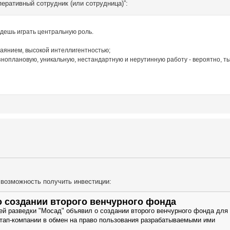
еративный сотрудник (или сотрудница)”:
удешь играть центральную роль.
баянием, высокой интеллигентностью;
ноплановую, уникальную, нестандартную и нерутинную работу - вероятно, т
 возможность получить инвестиции:
о создании второго венчурного фонда
й разведки "Мосад" объявил о создании второго венчурного фонда для
тап-компании в обмен на право пользования разрабатываемыми ими