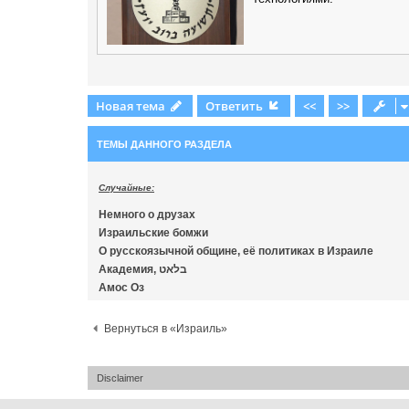
Новая тема
Ответить
<<
>>
ТЕМЫ ДАННОГО РАЗДЕЛА
Случайные:
Немного о друзах
Израильские бомжи
О русскоязычной общине, её политиках в Израиле
Академия, בלאט
Амос Оз
Вернуться в «Израиль»
Disclaimer