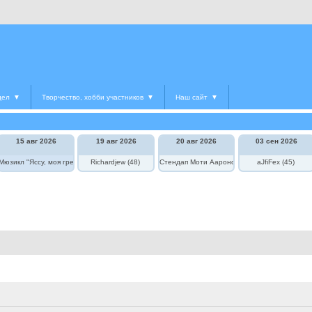
дел
▼
Творчество, хобби участников
▼
Наш сайт
▼
15 авг 2026
19 авг 2026
20 авг 2026
03 сен 2026
едведь в цирке"
Мюзикл "Яссу, моя греческая любовь"
Richardjew (48)
Стендап Моти Аароновича
aJfiFex (45)