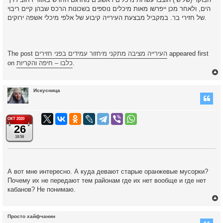
הים, ולאחר מכן ייפרשו מאות מיכלים נוספים בשכונות הרכס שבהן קיים ריבוי
של חזירי בר. במקביל מבצעת העירייה קיבוע של אלפי מיכלי אשפה ירוקים.
The post
העירייה מציבה מתקני מיחזור עמידים בפני חזירים
appeared first
on
כלבו – חיפה והקריות
.
Искусница
у
т
ОКТ 2020
26
ь
с
18:58
к
А вот мне интересно. А куда девают старые оранжевые мусорки?
Почему их не передают тем районам где их нет вообще и где нет
ч
кабанов? Не понимаю.
у
Просто хайфчанин