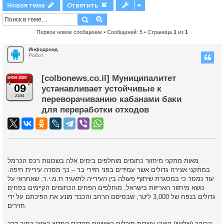
Новая тема
Ответить
Поиск
Расширенный поиск
Первое новое сообщение
• Сообщений: 5 • Страница
1
из
1
Инфодроид
Робот
[colbonews.co.il] Муниципалитет
ИЮН 2020
09
устанавливает устойчивые к
21:54
переворачиванию кабанами баки
для переработки отходов
מאות מתקני מיחזור כתומים מוחלפים בימים אלה בשכונות רכס הכרמל
במתקני אצירה גדולים אשר עמידים בפני חזירי בר – כך מסרה עיריית חיפה.
עוד נמסר כי במסגרת שיתוף פעולה בין העירייה לתאגיד ת.מ.י.ר, שאחראי על
נושא מיחזור האריזות בישראל, מוחלפים הפחים הכתומים הקיימים בפחים
גדולים בנפח של 3,000 ליטר, שבסיסם הרחב והכבד מונע את הפיכתם על ידי
חזירים.
הבוקר (שלישי) הוצבו עשרות מיכלים ראשונים מהדגם החדש באזור רחוב דרך