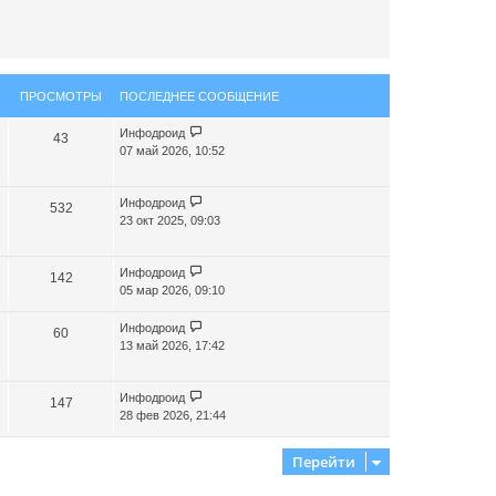
а
ч
а
л
у
ПРОСМОТРЫ
ПОСЛЕДНЕЕ СООБЩЕНИЕ
Инфодроид
43
07 май 2026, 10:52
Инфодроид
532
23 окт 2025, 09:03
Инфодроид
142
05 мар 2026, 09:10
Инфодроид
60
13 май 2026, 17:42
Инфодроид
147
28 фев 2026, 21:44
Перейти