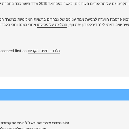
נו גם על התאגידים העירוניים, כאשר בפברואר 2019 שרר חשש כבד בחברת יפה נוף מ
בוע פרסמה הוועדה למניעת ניגוד עניינים של נבחרים ברשויות המקומיות במשרד המ
ר יואב רמתי ליו"ר דירקטוריון יפה נוף,
המליצה על פסילתו
אחרי כשנה וחצי בלבד ש
.
כלבו – חיפה והקריות
ppeared first on
[nws.report] הלב נשבר: אלעד שפירא ז"ל, איש התקשורת והספורט, נפט
[nws.report] אזעקות בצפון: טילים 