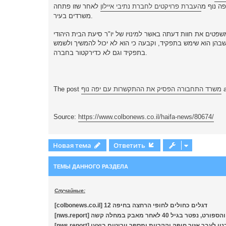
העברת פרויקטים לחברת נתיבי איילון
לאחר שזו פתחה
משרדים בעיר.
שפטים את חוות דעתה באשר למינויו של יו"ר סיעת הבית היהודי
בהן הוא שימש בתפקיד, וקבעה כי הוא לא יכול להמשיך ולשמש
בתפקיד וגם לא כדירקטור בחברה.
a
משרד התחבורה הפסיק את ההתקשרות עם יפה נוף
The post
Source:
https://www.colbonews.co.il/haifa-news/80674/
Новая тема
Ответить
ТЕМЫ ДАННОГО РАЗДЕЛА
Случайные:
[colbonews.co.il] 12 דגלים כחולים לחופי הרחצה בחיפה
ר בגיל 40 לאחר מאבק במחלה קשה
נורו מלבנון לעבר אזור חיפה והקריות ומספר יירוטים בוצעו