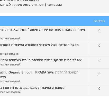
[nws.report] הבה נחגוגה | חיפה מתחפשת: נועה קירל 
ОТВЕТЫ
0
местных изданий
0
естных изданий
[nws.report] מפקד בסיס תל נוף: "מכת הפתיחה הייתה עוצמתית ומדויקת, נמשיך לפעול עד להסרת האיום"
0
местных изданий
0
משוו
местных изданий
[nws.report] התחבורה הציבורית פועלת במתכונת חירו
0
местных изданий