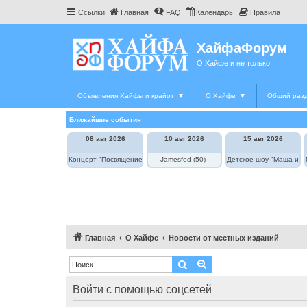
Ссылки
Главная
FAQ
Календарь
Правила
ХайфаФорум
О Хайфе и не только
Объявления Хайфы и крайот
▼
О Хайфе
▼
Общий раз
Ближайшие события
08 авг 2026
10 авг 2026
15 авг 2026
Концерт "Посвящение Элле Фицджеральд"
Jamesfed (50)
Детское шоу "Маша и М
Главная
О Хайфе
Новости от местных изданий
Поиск
Расширенный поиск
Войти с помощью соцсетей