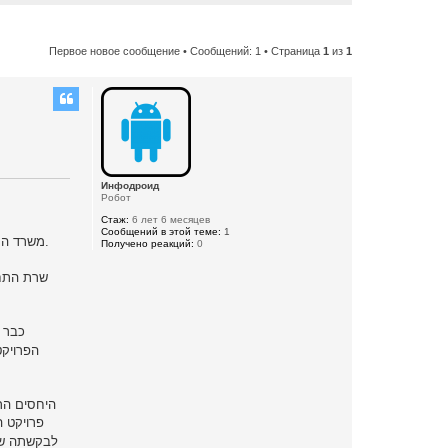
Первое новое сообщение
• Сообщений: 1 • Страница
1
из
1
Инфодроид
Робот
Стаж:
6 лет 6 месяцев
Сообщений в этой теме:
1
משרד התחבורה הודיע היום (חמישי) לתאגיד העירוני יפה נוף על סיום ההתקשרות עמו ועל העברת הפרויקטים שהתאגיד מבצע עבור המשרד לחברות אחרות.
Получено реакций:
0
שרת התחב
כבר ב-3 ביוני פורסם ב"כלבו – חיפה והקריות" 
הפרויקט
היחסים הר
פרויקט ה
לבקשתה של