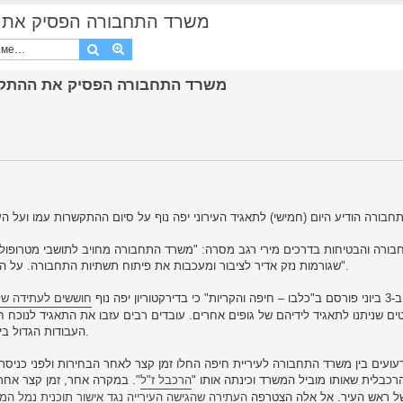
[colbonews.co.il] משרד התחבורה ה
Поиск
Расширенный поиск
[colbonews.co.il] משרד התחבורה הפסיק את
ורה והבטיחות בדרכים מירי רגב מסרה: "משרד התחבורה מחויב לתושבי מטרופולין חי
שגורמות נזק אדיר לציבור ומעכבות את פיתוח תשתיות התחבורה. על החברות לתת שירות בהתאם ליעדים וללוחות הזמנים שנקבעו להן".
כי בדירקטוריון יפה נוף
חוששים לעתידה ש
ים שניתנו לתאגיד לידיהם של גופים אחרים. עובדים רבים עזבו את התאגיד לנוכח ח
העבודות הגדול ביותר של התאגיד, יפסיק להשתמש בשירותיו, הדבר יוביל לסגירתו.
עועים בין משרד התחבורה לעיריית חיפה החלו זמן קצר לאחר הבחירות ולפני כניס
רכבלית שאותו מוביל המשרד וכינתה אותו "
הרכבל ז"ל
". במקרה אחר, זמן קצר אחר
 ראש העיר. אל אלה הצטרפה
העתירה שהגישה העירייה נגד אישור תוכנית נמל המ