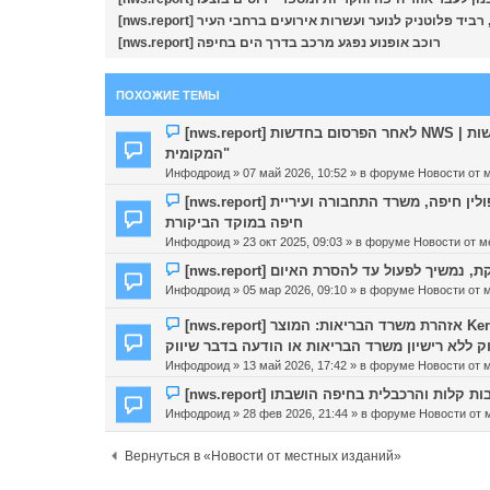
בחינם, רביד פלוטניק לנוער ועשרות אירועים ברחבי העיר
[nws.report] רוכב אופנוע נפגע מרכב בדרך הים בחיפה
ПОХОЖИЕ ТЕМЫ
Н
[nws.report] לאחר הפרסום בחדשות NWS | משרד התחבורה סותר את עיריית חיפה: "החניה באחריות הרשות
о
המקומית"
в
Инфодроид
» 07 май 2026, 10:52 » в форуме
Новости от 
о
Н
[nws.report] מבקר המדינה: כשל מערכתי בתחבורה הציבורית במטרופולין חיפה, משרד התחבורה ועיריית
е
о
с
חיפה במוקד הביקורת
в
о
Инфодроид
» 23 окт 2025, 09:03 » в форуме
Новости от м
о
о
Н
е
б
о
с
щ
Инфодроид
» 05 мар 2026, 09:10 » в форуме
Новости от 
в
о
е
о
о
н
Н
[nws.report] אזהרת משרד הבריאות: המוצר Kerating Organic Smooth PRADA המיועד להחלקת שיער
е
б
и
о
ק ללא רישיון משרד הבריאות או הודעה בדבר שיווק
с
щ
е
в
Инфодроид
» 13 май 2026, 17:42 » в форуме
Новости от 
о
е
о
о
н
Н
ם: רכבות קלות והרכבלית בחיפה הושבתו
е
б
и
о
с
Инфодроид
» 28 фев 2026, 21:44 » в форуме
Новости от 
щ
е
в
о
е
о
о
Вернуться в «Новости от местных изданий»
н
е
б
и
с
щ