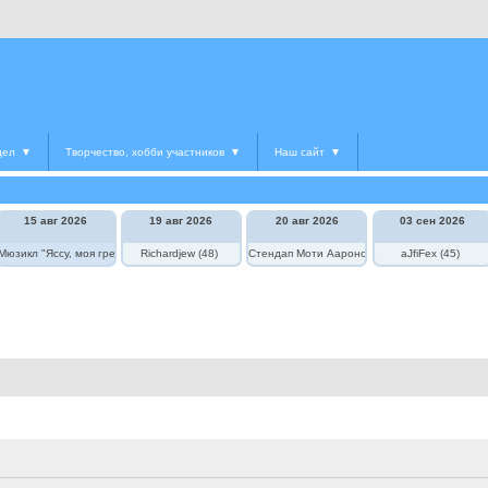
дел
▼
Творчество, хобби участников
▼
Наш сайт
▼
15 авг 2026
19 авг 2026
20 авг 2026
03 сен 2026
едведь в цирке"
Мюзикл "Яссу, моя греческая любовь"
Richardjew (48)
Стендап Моти Аароновича
aJfiFex (45)