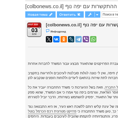
פסיק את ההתקשרות עם יפה נוף
Новая тема
Ответить
 ההתקשרות עם יפה נוף
ИЮЛ 2020
03
Н
Инфодроид
е
11:54
п
р
о
ч
и
т
а
н
н
о
е
с
פה, ואין לי כוונה לגלות סובלנות לעיכובים ולחריגות בתקציב
о
о
б
щ
ל החברה
, וזאת בשל ההערכות כי משרד התחבורה יעביר את כל
е
н
וסר הוודאות, וגורמים ביפה נוף אמרו כי אם המשרד, שהוא ספק
и
е
תה של עינת קליש רותם ללשכת ראש העיר, אז היא התבטאה נגד
 כך, טען משרד התחבורה כי
פרויקט מטרונית רכס הכרמל בוטל
פרץ
, והתנגדויותיה להקמתו שהובילו לעיכובים בעבודות. היחסים