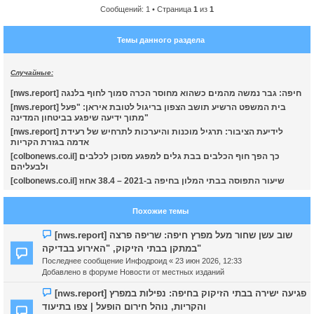
Сообщений: 1 • Страница
1
из
1
у
т
Темы данного раздела
ь
с
Случайные:
к
[nws.report] חיפה: גבר נמשה מהמים כשהוא מחוסר הכרה סמוך לחוף בלנגה
[nws.report] בית המשפט הרשיע תושב הצפון בריגול לטובת איראן: "פעל
ч
מתוך ידיעה שיפגע בביטחון המדינה"
[nws.report] לידיעת הציבור: תרגיל מוכנות והיערכות לתרחיש של רעידת
אדמה בגזרת הקריות
у
[colbonews.co.il] כך הפך חוף הכלבים בבת גלים למפגע מסוכן לכלבים
ולבעליהם
[colbonews.co.il] שיעור התפוסה בבתי המלון בחיפה ב-2021 – 38.4 אחוז
Похожие темы
Н
[nws.report] שוב עשן שחור מעל מפרץ חיפה: שריפה פרצה
о
במתקן בבתי הזיקוק, "האירוע בבדיקה"
в
Последнее сообщение
Инфодроид
«
23 июн 2026, 12:33
о
Добавлено в форуме
Новости от местных изданий
е
с
Н
[nws.report] פגיעה ישירה בבתי הזיקוק בחיפה: נפילות במפרץ
о
о
והקריות, נוהל חירום הופעל | צפו בתיעוד
о