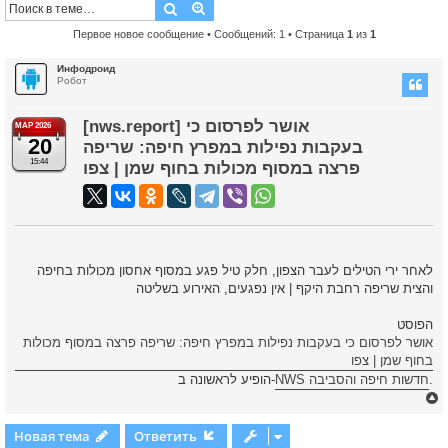
Поиск
Расширенный поиск
Первое новое сообщение
• Сообщений: 1 • Страница
1
из
1
Инфодроид
Робот
[nws.report] אושר לפרסום כי
МАР 2026
20
בעקבות נפילות במפרץ חיפה: שריפה
15:44
פרצה במסוף מכולות בחוף שמן | צפו
לאחר ירי הטילים לעבר הצפון, חלק טיל פגע במסוף אחסון מכולות בחיפה
והצית שריפה רחבת היקף | אין נפגעים, האירוע בשליטה
הפוסט
אושר לפרסום כי בעקבות נפילות במפרץ חיפה: שריפה פרצה במסוף מכולות
בחוף שמן | צפו
הופיע לראשונה ב-
NWS חדשות חיפה והסביבה
.
Новая тема
Ответить