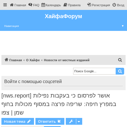
Главная
FAQ
Календарь
Правила
Регистрация
Вход
ХайфаФорум
Навигация
▼
П
Главная
О Хайфе
Новости от местных изданий
о
и
с
Войти с помощью соцсетей
к
[nws.report] אושר לפרסום כי בעקבות נפילות
במפרץ חיפה: שריפה פרצה במסוף מכולות בחוף
שמן | צפו
Новая тема
Ответить