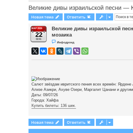
Великие дивы израильской песни — 
Новая тема
Ответить
Великие дивы израильской песн
МАР 2026
22
мозаика
02:41
Н
Инфодроид
е
п
р
о
ч
и
т
а
н
н
о
Салют звёздам ивритского пения всех времён: Ярдене
е
с
Ализе Азикри, Ахуве Озери, Маргалит Цанани и други
о
Даты: 09/07/26
о
б
Города: Хайфа
щ
Купить билеты: 136 шек.
е
н
и
е
Новая тема
Ответить