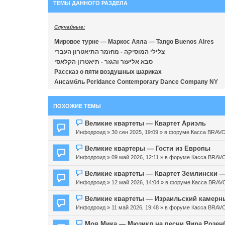
ТЕМЫ ДАННОГО РАЗДЕЛА
Случайные:
Мировое турне — Маркос Аяла — Tango Buenos Aires
צלילי המוסיקה - מחזמר התיאטרון העברי
סבא אליעזר והגזר - תיאטרון הקלאסי
Рассказ о пяти воздушных шариках
Ансамбль Peridance Contemporary Dance Company NY
ПОХОЖИЕ ТЕМЫ
Н
Великие квартеты — Квартет Ариэль
о
Инфодроид
» 30 сен 2025, 19:09 » в форуме
Касса BRAVO
в
о
Н
Великие квартеры — Гости из Европы
е
о
Инфодроид
» 09 май 2026, 12:11 » в форуме
Касса BRAVO
с
в
о
о
Н
Великие квартеты — Квартет Землински 
о
е
о
Инфодроид
» 12 май 2026, 14:04 » в форуме
Касса BRAV
б
с
в
щ
о
о
Н
Великие квартеты — Израильский камерн
е
о
е
о
Инфодроид
» 11 май 2026, 19:48 » в форуме
Касса BRAVO
н
б
с
в
и
щ
о
о
Н
Моя Мика — Мюзикл на песни Яира Розе