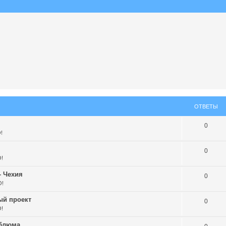
ОТВЕТЫ
0
!
0
!
— Чехия
0
O!
ый проект
0
!
нблюма