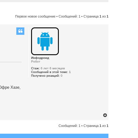
Первое новое сообщение
• Сообщений: 1 • Страница
1
из
1
Инфодроид
Робот
Стаж:
6 лет 6 месяцев
Сообщений в этой теме:
1
Получено реакций:
0
Офре Хазе,
В
е
Сообщений: 1 • Страница
1
из
1
р
н
у