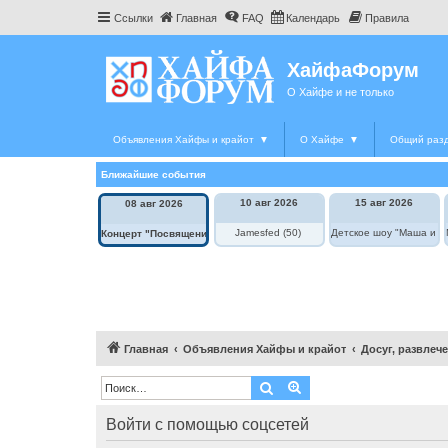
Ссылки
Главная
FAQ
Календарь
Правила
ХайфаФорум
О Хайфе и не только
Объявления Хайфы и крайот
▼
О Хайфе
▼
Общий раз
Ближайшие события
10 авг 2026
15 авг 2026
08 авг 2026
Jamesfed (50)
Детское шоу "Маша и М
Концерт "Посвящение Элле Фицджеральд"
Главная
Объявления Хайфы и крайот
Досуг, развлеч
Поиск
Расширенный поиск
Войти с помощью соцсетей