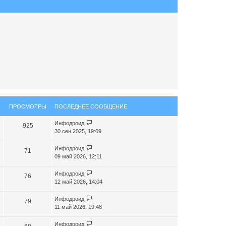
т
ь
с
я
к
н
а
ч
а
л
у
ПРОСМОТРЫ
ПОСЛЕДНЕЕ СООБЩЕНИЕ
Инфодроид
925
30 сен 2025, 19:09
Инфодроид
71
09 май 2026, 12:11
Инфодроид
76
12 май 2026, 14:04
Инфодроид
79
11 май 2026, 19:48
Инфодроид