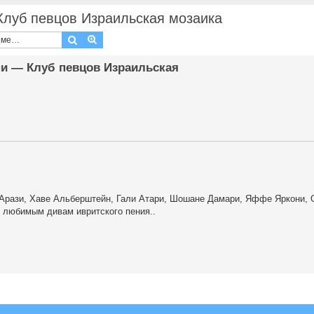
Клуб певцов Израильская мозаика
Поиск
Расширенный поиск
и — Клуб певцов Израильская
 Арази, Хаве Альберштейн, Гали Атари, Шошане Дамари, Яффе Яркони, 
м любимым дивам ивритского пения..