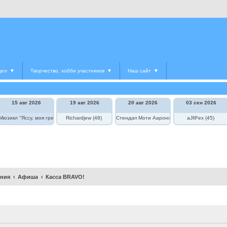
дел
▼
Творчество, хобби участников
▼
Наш сайт
▼
15 авг 2026
19 авг 2026
20 авг 2026
03 сен 2026
едведь в цирке"
Мюзикл "Яссу, моя греческая любовь"
Richardjew (48)
Стендап Моти Аароновича
aJfiFex (45)
ения
Афиша
Касса BRAVO!