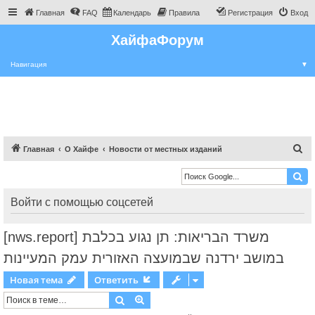
Главная
FAQ
Календарь
Правила
Регистрация
Вход
ХайфаФорум
Навигация
▼
П
Главная
О Хайфе
Новости от местных изданий
о
и
с
Войти с помощью соцсетей
к
[nws.report] משרד הבריאות: תן נגוע בכלבת
במושב ירדנה שבמועצה האזורית עמק המעיינות
Новая тема
Ответить
Поиск
Расширенный поиск