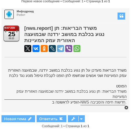
Первое новое сообщение
• Сообщений: 1 • Страница
1
из
1
Инфодроид
Робот
[nws.report] משרד הבריאות: תן
МАР 2026
25
נגוע בכלבת במושב ירדנה שבמועצה
00:15
האזורית עמק המעיינות
משרד הבריאות מעדכן על תן נגוע בכלבת במושב ירדנה, שבמועצה האזורית
עמק המעיינות ושני אנשים שנחשפו לתן הופנו לקבלת טיפול מונע נגד כלבת
הפוסט
משרד הבריאות: תן נגוע בכלבת במושב ירדנה שבמועצה האזורית עמק
המעיינות
הופיע לראשונה ב-
NWS חדשות חיפה והסביבה
.
Новая тема
Ответить
Сообщений: 1 • Страница
1
из
1
у