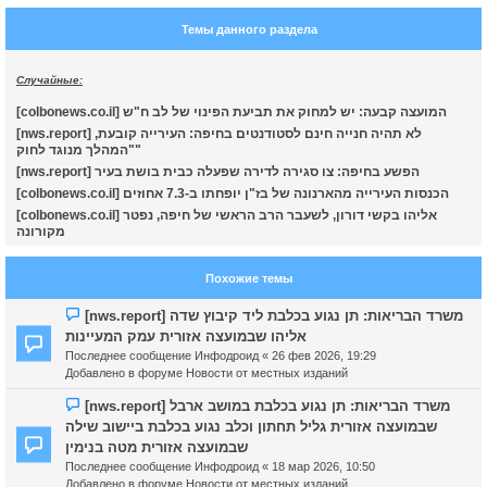
т
Темы данного раздела
ь
с
Случайные:
к
[colbonews.co.il] המועצה קבעה: יש למחוק את תביעת הפינוי של לב ח"ש
[nws.report] לא תהיה חנייה חינם לסטודנטים בחיפה: העירייה קובעת,
ч
"המהלך מנוגד לחוק"
[nws.report] הפשע בחיפה: צו סגירה לדירה שפעלה כבית בושת בעיר
[colbonews.co.il] הכנסות העירייה מהארנונה של בז"ן יופחתו ב-7.3 אחוזים
у
[colbonews.co.il] אליהו בקשי דורון, לשעבר הרב הראשי של חיפה, נפטר
מקורונה
Похожие темы
Н
[nws.report] משרד הבריאות: תן נגוע בכלבת ליד קיבוץ שדה
о
אליהו שבמועצה אזורית עמק המעיינות
в
Последнее сообщение
Инфодроид
«
26 фев 2026, 19:29
о
Добавлено в форуме
Новости от местных изданий
е
с
Н
[nws.report] משרד הבריאות: תן נגוע בכלבת במושב ארבל
о
о
שבמועצה אזורית גליל תחתון וכלב נגוע בכלבת ביישוב שילה
о
в
שבמועצה אזורית מטה בנימין
б
о
Последнее сообщение
Инфодроид
«
18 мар 2026, 10:50
щ
е
Добавлено в форуме
Новости от местных изданий