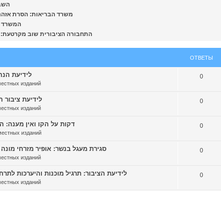
השבוע
משרד הבריאות: הסרת אזהרת הרחצ
המשרד להגנ
התחבורה הציבורית שוב מקרטעת: שיבושי
ОТВЕТЫ
לידיעת הנהגים
0
местных изданий
לידיעת ציבור הנוס
0
местных изданий
דקות על הקו ואין מענה: הנהגים
0
местных изданий
סגירת מעגל בנשר: אופיר מזרחי מונה למנהל
0
местных изданий
לידיעת הציבור: תרגיל מוכנות והיערכות לתרחיש של 
0
местных изданий