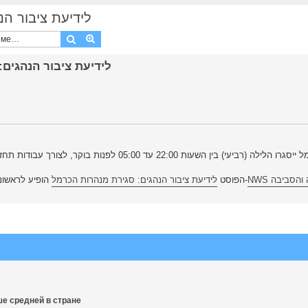
לידיעת ציבור הנהגים
Поиск
Расширенный поиск
לידיעת ציבור הנהגים: סגירת
רביעי) בין השעות 22:00 עד 05:00 לפנות בוקר, לצורך עבודות תחזוקה תקופתיות
NWS סביבה
הופיע לראשונה ב-
הפוסט
לידיעת ציבור הנהגים: סגירת מנהרות הכרמל
ше средней в стране