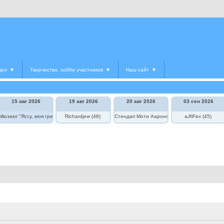
дел
▼
Творчество, хобби участников
▼
Наш сайт
▼
15 авг 2026
19 авг 2026
20 авг 2026
03 сен 2026
едведь в цирке"
Мюзикл "Яссу, моя греческая любовь"
Richardjew (48)
Стендап Моти Аароновича
aJfiFex (45)