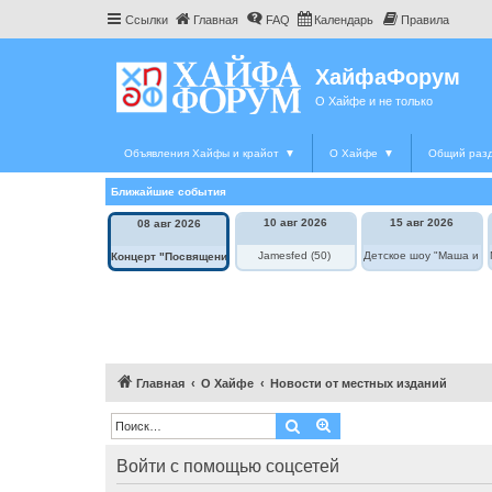
Ссылки
Главная
FAQ
Календарь
Правила
ХайфаФорум
О Хайфе и не только
Объявления Хайфы и крайот
▼
О Хайфе
▼
Общий раз
Ближайшие события
10 авг 2026
15 авг 2026
08 авг 2026
Jamesfed (50)
Детское шоу "Маша и М
Концерт "Посвящение Элле Фицджеральд"
Главная
О Хайфе
Новости от местных изданий
Поиск
Расширенный поиск
Войти с помощью соцсетей