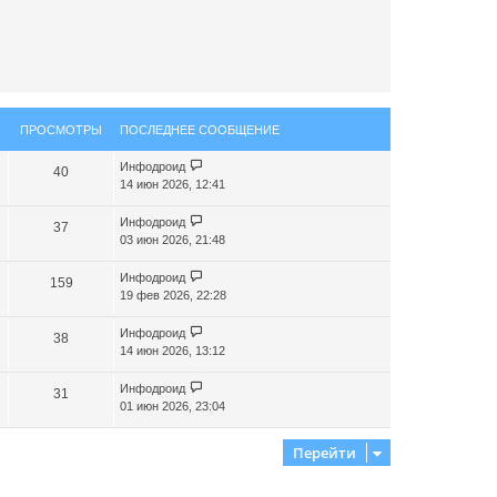
н
а
ч
а
л
у
ПРОСМОТРЫ
ПОСЛЕДНЕЕ СООБЩЕНИЕ
Инфодроид
40
14 июн 2026, 12:41
Инфодроид
37
03 июн 2026, 21:48
Инфодроид
159
19 фев 2026, 22:28
Инфодроид
38
14 июн 2026, 13:12
Инфодроид
31
01 июн 2026, 23:04
Перейти