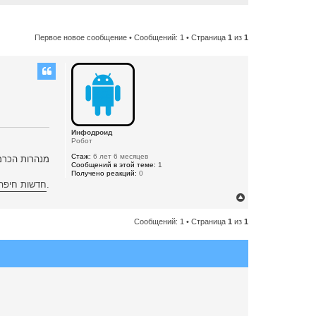
Первое новое сообщение
• Сообщений: 1 • Страница
1
из
1
Инфодроид
Робот
Стаж:
6 лет 6 месяцев
מנהרות הכרמל ייסגרו הלילה (
Сообщений в этой теме:
1
Получено реакций:
0
חדשות חיפה וה
.
В
е
Сообщений: 1 • Страница
1
из
1
р
н
у
т
ь
с
я
к