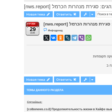
[nws.report] : סגירת מנהרות הכרמל
Новая тема
Ответить
[nws.report]  מנהרות הכרמל
АПР 2026
29
Н
Инфодроид
е
21:05
п
р
о
ч
и
т
а
н
н
о
е
с
о
о
б
Новая тема
Ответить
щ
е
н
и
ТЕМЫ ДАННОГО РАЗДЕЛА
е
Случайные:
[colbonews.co.il] Продолжительность жизни в Хайфе вы