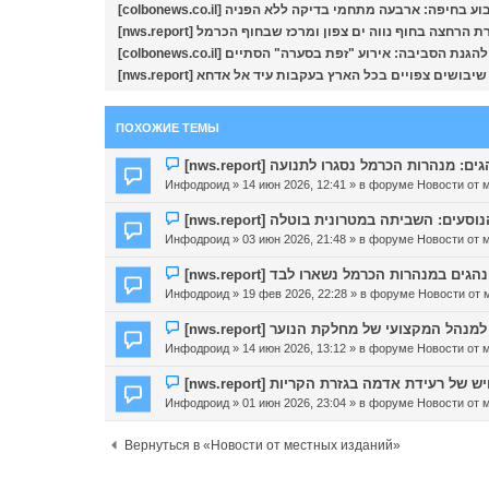
[colbonews.co.il]  בחיפה: ארבעה מתחמי בדיקה ללא הפניה
[nws.report] ה בחוף נווה ים צפון ומרכז שבחוף הכרמל
[colbonews.co.il] ת הסביבה: אירוע "זפת בסערה" הסתיים
[nws.report] ם צפויים בכל הארץ בעקבות עיד אל אדחא
ПОХОЖИЕ ТЕМЫ
Н
[nws.report] : מנהרות הכרמל נסגרו לתנועה
о
Инфодроид
» 14 июн 2026, 12:41 » в форуме
Новости от 
в
о
Н
[nws.report] עים: השביתה במטרונית בוטלה
е
о
Инфодроид
» 03 июн 2026, 21:48 » в форуме
Новости от 
с
в
о
о
Н
[nws.report]  במנהרות הכרמל נשארו לבד
о
е
о
Инфодроид
» 19 фев 2026, 22:28 » в форуме
Новости от 
б
с
в
щ
о
о
Н
[nws.report]  המקצועי של מחלקת הנוער
е
о
е
о
Инфодроид
» 14 июн 2026, 13:12 » в форуме
Новости от 
н
б
с
в
и
щ
о
о
Н
[nws.report] רעידת אדמה בגזרת הקריות
е
е
о
е
о
Инфодроид
» 01 июн 2026, 23:04 » в форуме
Новости от 
н
б
с
в
и
щ
о
о
Вернуться в «Новости от местных изданий»
е
е
о
е
н
б
с
и
щ
о