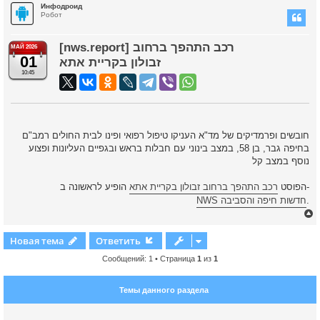
Инфодроид
Робот
[nws.report] רכב התהפך ברחוב
МАЙ 2026
01
זבולון בקריית אתא
10:45
חובשים ופרמדיקים של מד"א העניקו טיפול רפואי ופינו לבית החולים רמב"ם
בחיפה גבר, בן 58, במצב בינוני עם חבלות בראש ובגפיים העליונות ופצוע
נוסף במצב קל
הופיע לראשונה ב-
הפוסט
רכב התהפך ברחוב זבולון בקריית אתא
NWS חדשות חיפה והסביבה
.
Новая тема
Ответить
Сообщений: 1 • Страница
1
из
1
у
т
Темы данного раздела
ь
с