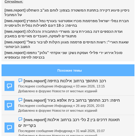
Случайные:
к
[nws.report] ניסיון פיגוע דקירה בתחנת המשטרה בצפון: לוחם מג"ב השתלט
על המחבל
ч
[nws.report] חברת נמלי ישראל מפרסמת מכרז אסטרטגי בעורף נמל המפרץ
בחיפה: כ-18 דונם לפעילות נמלית ולוגיסטית
[nws.report] ועדת הכספים דנה במכירת צים: משרדי התחבורה והכלכלה
מתנגדים לעסקה, העובדים מאיימים במאבק
у
[nws.report] "שאגת הארי": רשות המיסים פרסמה מגוון הקלות לציבור בשל
המצב הביטחוני
[nws.report] סוכל אירוע ירי פלילי ועסקת נשק: שני אקדחי "גלוק" נתפסו
בכניסה לחיפה ובעוספיא
Похожие темы
Н
[nws.report] רכב התהפך ברחוב אילנות בחיפה
о
Последнее сообщение
Инфодроид
«
03 июн 2026, 13:15
в
Добавлено в форуме
Новости от местных изданий
о
е
Н
[nws.report] חיפה: רכב התהפך ברחוב בית אלפא בעיר
с
о
Последнее сообщение
Инфодроид
«
26 апр 2026, 20:03
о
в
Добавлено в форуме
Новости от местных изданий
о
о
б
е
Н
[nws.report] תאונת דרכים בין 2 כלי רכב ברחוב אילנות
щ
с
о
בקריית ים
е
о
в
Последнее сообщение
Инфодроид
«
31 май 2026, 15:07
н
о
о
Добавлено в форуме
Новости от местных изданий