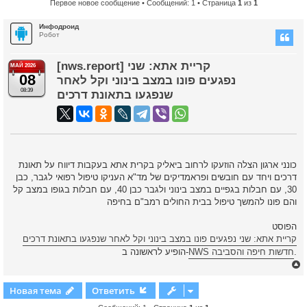
Первое новое сообщение
• Сообщений: 1 • Страница
1
из
1
Инфодроид
Робот
[nws.report] קריית אתא: שני
МАЙ 2026
08
נפגעים פונו במצב בינוני וקל לאחר
08:39
שנפגעו בתאונת דרכים
כונני ארגון הצלה הוזעקו לרחוב ביאליק בקרית אתא בעקבות דיווח על תאונת
דרכים ויחד עם חובשים ופראמדיקים של מד"א העניקו טיפול רפואי לגבר, כבן
30, עם חבלות בגפיים במצב בינוני ולגבר כבן 40, עם חבלות בגופו במצב קל
והם פונו להמשך טיפול בבית החולים רמב"ם בחיפה
הפוסט
קריית אתא: שני נפגעים פונו במצב בינוני וקל לאחר שנפגעו בתאונת דרכים
הופיע לראשונה ב-
NWS חדשות חיפה והסביבה
.
Новая тема
Ответить