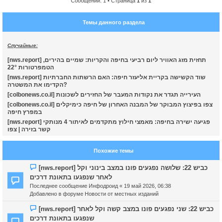
Сообщений: 1 • Страница
1
из
1
у
т
Темы данного раздела
ь
с
Случайные:
к
[nws.report] תחזית מזג האוויר ליום רביעי בחיפה והקריות: שמיים בהירים,
הטמפרטורות 22°
ч
[nws.report] שוד הקשישה בקריית אליעזר חיפה: האם הרשתות החברתיות
הקדימו את המשטרה?
[colbonews.co.il] העירייה תגדר את נקודות המעבר של החזירים לשכונות
у
[colbonews.co.il] צפו בפיצוץ המבוקר של המבנה האחרון של חיפה כימיקלים
במפרץ חיפה
[nws.report] פגיעה ישירה בחיפה: מאמצי חילוץ מתקדמים לאיתור 4 מנותקי
קשר בזירה | צפו
Похожие темы
Н
[nws.report] כביש 22: שלושה נפגעים פונו במצב בינוני וקל
о
לאחר שנפגעו בתאונת דרכים
в
Последнее сообщение
Инфодроид
«
19 май 2026, 06:38
о
Добавлено в форуме
Новости от местных изданий
е
с
Н
[nws.report] כביש 22: שני נפגעים פונו במצב קשה וקל לאחר
о
о
שנפגעו בתאונת דרכים