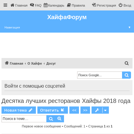
Главная
FAQ
Календарь
Правила
Регистрация
Вход
ХайфаФорум
Навигация
▼
П
Главная
О Хайфе
Досуг
о
и
с
Войти с помощью соцсетей
к
Десятка лучших ресторанов Хайфы 2018 года
Новая тема
Ответить
<<
>>
Поиск
Расширенный поиск
Первое новое сообщение
• Сообщений: 1 • Страница
1
из
1