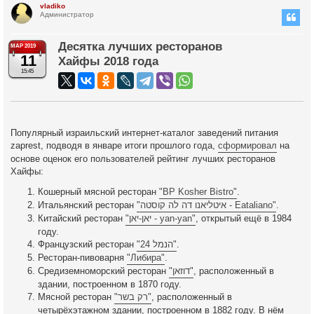
vladiko
Администратор
Десятка лучших ресторанов
МАР 2019
11
Хайфы 2018 года
15:45
Популярный израильский интернет-каталог заведений питания
zaprest, подводя в январе итоги прошлого года,
сформировал
на
основе оценок его пользователей рейтинг лучших ресторанов
Хайфы:
Кошерный мясной ресторан
"BP Kosher Bistro"
.
Итальянский ресторан
"איטליאנו דה לה קוסטה - Eataliano"
.
Китайский ресторан
"יאן-יאן - yan-yan"
, открытый ещё в 1984
году.
Французский ресторан
"הנמל 24"
.
Ресторан-пивоварня
"Либира"
.
Средиземноморский ресторан
"דוזאן"
, расположенный в
здании, построенном в 1870 году.
Мясной ресторан
"רק בשר"
, расположенный в
четырёхэтажном здании, построенном в 1882 году. В нём