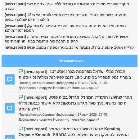
[nws.report] פיקוד העורף: מדיניות ההתגוננות נותרת ללא שינוי עד יום שני
בערב
ч
[nws.report] 12 נפגעים בשריפה בבניין מגורים בקריית אתא: לוחמי האש
חילצו דיירים שנלכדו בעשן
[nws.report] תחזית מזג האוויר ליום שני בחיפה והקריות: סיכוי לגשם קל,
הטמפרטורות 22°
у
[nws.report] אושר על חודו של קול: המועצה הארצית לתכנון ובנייה אישרה
להקים תחנת כוח מזהמת בבתי הזיקוק חיפה
[nws.report] קריית אתא: פעוטה, בת 3, נפגעה מרכב בעיר ומפונה במצב אנוש
Похожие темы
Н
[nws.report] חברת נמלי ישראל מפרסמת מכרז אסטרטגי
о
בעורף נמל המפרץ בחיפה: כ-18 דונם לפעילות נמלית ולוגיסטית
в
Последнее сообщение
Инфодроид
«
19 май 2026, 09:45
о
Добавлено в форуме
Новости от местных изданий
е
с
Н
[nws.report] אחרי שהעשן התפזר: המחדל הגדול בצ'ק פוסט
о
о
חיפה נחשף, איך פעל מגרש גרוטאות ללא אישור כבאות וללא
о
в
רישיון עסק?
б
о
Последнее сообщение
Инфодроид
«
17 июн 2026, 17:45
щ
е
Добавлено в форуме
Новости от местных изданий
е
с
н
о
Н
[nws.report] אזהרת משרד הבריאות: המוצר Kerating
и
о
о
Organic Smooth PRADA המיועד להחלקת שיער משווק ללא
е
б
в