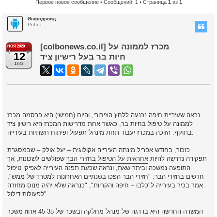
Первое новое сообщение
• Сообщений: 1 • Страница
1
из
1
Инфодроид
Робот
[colbonews.co.il] מכרז לממונה על
НОЯ 2020
12
חיות בר בעל רישיון ציד
17:43
נראה שעיריית חיפה נכנעה ללחץ הציבורי, והיום (חמישי) היא פרסמה מכרז
לממונה על טיפול בחיות בר, כאשר אחת מדרישות המכרז היא רישיון ציד
בתוקף. הזוכה במכרז יעבוד תחת מינהל תפעול ופיתוח תשתיות בעירייה.
כזכור, בחודש אפריל מינתה העירייה אקולוגית – יעל אולק – שבמסגרת
תפקידה נדרשה להיות
אחראית על הטיפול בחזירי הבר
שפולשים לשכונות, אך
התופעה נמשכה וביתר שאת, ונראה שכעת תפנה העירייה לאפיקי טיפול
חדשים בחזירי הבר. "חזירי הבר הפכו בשנתיים האחרונות למטרד של ממש",
אמר בכיר בעירייה ל"כלבו – חיפה והקריות", "כנראה שלא יהיה מנוס מחזרה
לפעולות דילול".
המשרה החדשה היא בדרגה של מנהל מחלקה ובשכר של 45-35 אחוז משכר