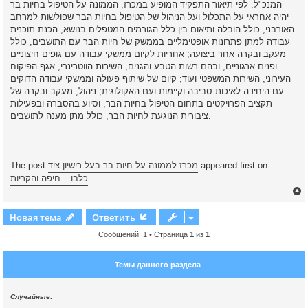
המנכ"ל. לפי תיאור התפקיד המופיע במכרז, הממונה על הטיפול בחיות בר
יהיה אחראי על התכלול ועל הניהול של הטיפול בחיות הבר שפולשות למרחב
האורבני, כולל הובלה ותיאום בין כלל הגורמים המטפלים בנושא; הכנת תוכנית
עבודה למתן פתרונות אופטימליים בממשק של חיות הבר עם התושבים, כולל
מעקב ובקרה אחר ביצועה; אחריות לקיום ממשקי עבודה עם גופים חיצוניים
ופנים ארגוניים, ובהם רשות הטבע והגנים, השירות הווטרינרי, אגף הפיקוח
העירוני, השירות המשפטי ועוד; קיום של שיתוף פעולה וממשקי עבודה הדוקים
עם היחידה לאיכות סביבה וקיימות ועם האקולוגית; ניהול, מעקב ובקרה של
תקציב הפרויקטים בתחום הטיפול בחיות הבר, וסיוע בהסברה ובפעילות
ציבורית הנוגעת לחיות הבר, כולל מתן מענה לתושבים.
appeared first on
מכרז לממונה על חיות בר בעל רישיון ציד
The post
.
כלבו – חיפה והקריות
Новая тема
Ответить
Сообщений: 1 • Страница
1
из
1
у
т
Темы данного раздела
ь
с
Случайные:
к