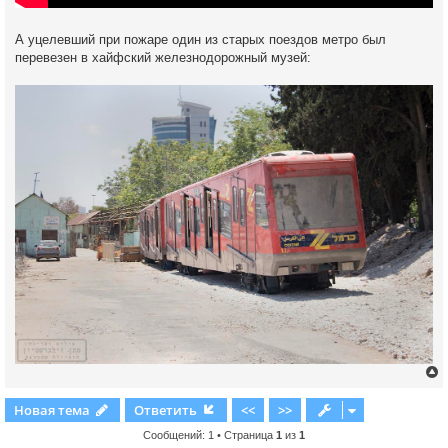
А уцелевший при пожаре один из старых поездов метро был
перевезен в хайфский железнодорожный музей:
Новая тема
Ответить
<<
>>
Сообщений: 1 • Страница
1
из
1
у