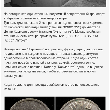
На сегодня это единственный подземный общественный транспорт
в Израиле и самое короткое метро в мире.
Туннель длиною около 2 км проложен под склоном горы Кармель
от Парижской площади внизу (станция "עיר תחתית") до квартала
Центр Кармеля вверху (станция "מרכז הכרמל"). Между крайними
станциями есть четыре промежуточных: "הדר-עירייה", "הנביאים",
"מסדה", "בני ציון".
Функционирует "Кармелит" по принципу фуникулёра: два состава
по два вагона в каждом с помощью тяговых канатов движутся
одновременно в противоположные стороны. Когда один состав
начинает подъём с нижней станции, другой, соответственно,
начинает спуск с верхней. Колея у "Кармелита" одна, но в центре
туннеля она раздваивается, чтобы встречные составы могли
разминуться.
Когда-то давно для проезда в хайфском метро использовались
жетоны: