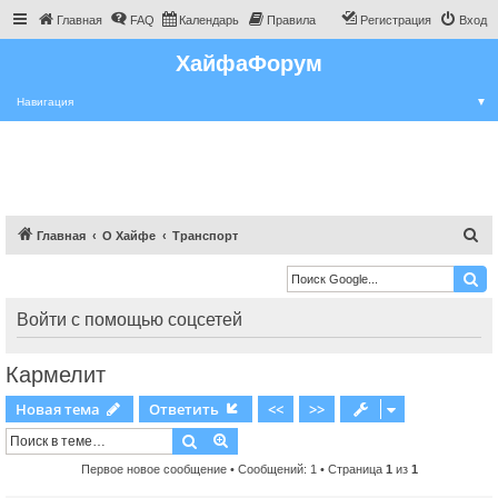
Главная
FAQ
Календарь
Правила
Регистрация
Вход
ХайфаФорум
Навигация
▼
П
Главная
О Хайфе
Транспорт
о
и
с
Войти с помощью соцсетей
к
Кармелит
Новая тема
Ответить
<<
>>
Поиск
Расширенный поиск
Первое новое сообщение
• Сообщений: 1 • Страница
1
из
1