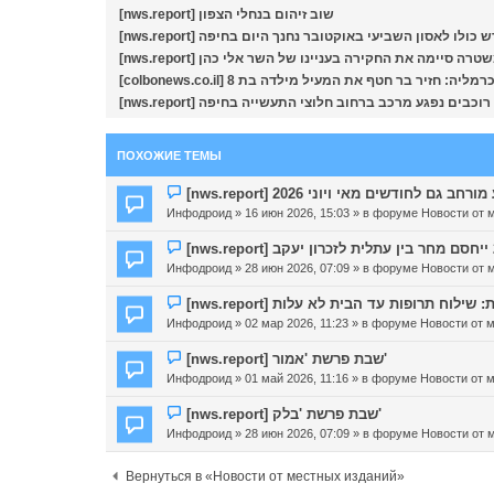
[nws.report] שוב זיהום בנחלי הצפון
ם המוקדש כולו לאסון השביעי באוקטובר נחנך היום בחיפה
יים: המשטרה סיימה את החקירה בעניינו של השר אלי כהן
colbo] הבוקר בכרמליה: חזיר בר חטף את המעיל מילדה בת 8
ПОХОЖИЕ ТЕМЫ
Н
ע מורחב גם לחודשים מאי ויוני 2026
о
Инфодроид
» 16 июн 2026, 15:03 » в форуме
Новости от 
в
о
Н
е
о
Инфодроид
» 28 июн 2026, 07:09 » в форуме
Новости от 
с
в
о
о
Н
תי בריאות: שילוח תרופות עד הבית לא עלות
о
е
о
Инфодроид
» 02 мар 2026, 11:23 » в форуме
Новости от 
б
с
в
щ
о
о
Н
[nws.report] שבת פרשת 'אמור'
е
о
е
о
Инфодроид
» 01 май 2026, 11:16 » в форуме
Новости от 
н
б
с
в
и
щ
о
о
Н
[nws.report] שבת פרשת 'בלק'
е
е
о
е
о
Инфодроид
» 28 июн 2026, 07:09 » в форуме
Новости от 
н
б
с
в
и
щ
о
о
Вернуться в «Новости от местных изданий»
е
е
о
е