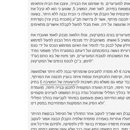
יקש למכור אותו למערערים. מי שמימנו את הבנייה, עיצבו את הבית והתאימו
אותו לצרכיהם ומי שמתגוררים בבית הם המערערים. ברם, הקבלן פשט את הרגל וחברותיו נמצאות בפירוק. לאור זאת, המשיב 5, שטוען כי הוא לא קיבל את
ננסית של הקבלן אף התגלה כי הבית נבנה ללא היתר, בשעה
אף תכננה מרתף, אשר לו נדרשת תב"ע (תוכנית בניין עיר) נקודתית
 לכך שהמערערים בונים במקרקעין, נטלו הלוואה מבנק לאומי ושעבדו את
המגרש. התשלומים השוטפים של ההלוואה שהובטחה במשכנתה נפרעו על ידי הקבלן ולא על ידי המשיב 5 ואשתו. משהקבלן ירד מנכסיו החל הבנק לפעול למימוש
יון שקל לבנק כדי להסיר את האיום ממימוש הנכס על ידי כונס
ים מטעם הבנק. התשלום שביצעו המערערים לבנק לצורך סילוק המשכנתה שנטלו המשיב 5 ורעייתו נעשה בהסכמתם ועל דעתם במסגרת הליך משפטי נפרד
ר תשלום חובותיהם של המשיב 5 ואשתו, הבנק המחה את המשכנתה לטובת המערערים, תוך מינויו של בא כוחם (עו"ד
לוינזון; ב"כ) לכונס נכסים של המקרקעין".
באשר לקליש רותם נכתב בערעור כי "בית המשפט קמא שגה בכך שעל אף שצוין על ידו כי המשיבה 6 לא מסרה לתובעים שהמרתף נבנה ללא היתר ושלמעשה
יות, וקיימות התכתבויות ענפות איתה בעניין תכנונה את המרתף,
בד קמא גם משלא נתן חשיבות ל
הרשעתה של המשיבה 6
בתיק
יר חיפה, חברת הוועדה המקומית לתכנון ובנייה חיפה, מועמדת
 לגביה קביעות קשות במיוחד בהליך הפלילי שהתנהל נגדה בבית המשפט לעניינים מקומיים
שפט קמא התייחס באופן מעומעם במיוחד לקביעות בהליך הפלילי
ולא הסיק את המסקנות המתחייבות בפסק דינו".
ם כי "שגה בית המשפט קמא בכך שקיבל את טענתה של המשיבה 6 ולפיה הקבלן הוא שצריך לעקוב אחר התהליך של הטיפול בבקשת ההיתר
ר מעליו אחריות באמירה סתמית שלפיה הקבלן הבונה אמור לעקוב
עית מיסודה ועומדת בניגוד לדין ולפסיקה, ולפיהם אדריכל אינו
יתר סופי. בית המשפט קמא שגה בכך שלא עשה שימוש בפסק הדין