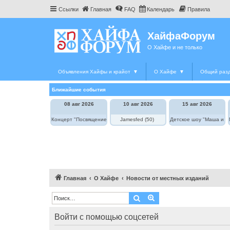
Ссылки
Главная
FAQ
Календарь
Правила
ХайфаФорум
О Хайфе и не только
Объявления Хайфы и крайот
▼
О Хайфе
▼
Общий раз
Ближайшие события
08 авг 2026
10 авг 2026
15 авг 2026
Концерт "Посвящение Элле Фицджеральд"
Jamesfed (50)
Детское шоу "Маша и М
Главная
О Хайфе
Новости от местных изданий
Поиск
Расширенный поиск
Войти с помощью соцсетей