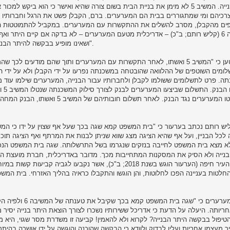
השלמת הבנייה. המשיב 5 לא מימן את בניית הבית בשום צורה שהיא ואישר כי הוא ב
ים מהקבלן, מסרב להשלים את ההתקשרות עם המערערים. במקביל להתמוטטות הפי
שהמשיבה 6 (קליש רותם; ב"כ) – אדריכלית מטעם המערערים – לא בדקה אם קיים היתר ו
ושאינו מופיע בבקשה להיתר הבניה שהוגשה על ידה, וזאת מבלי לפעול לקבלת אישורים מתאימים".
עוד נטען כי "המשיב 5 ואשתו, לאחר התקשרות עם המערערים ותוך שהם מודעים
ה. פרט לתשלומים ששולמו לקבלן ולחברותיו עבור הבנייה, המערערים שילמו עוד מיל
נכס
שאותו נקטו המערערים נגד הבנק. לאח
ה לכל הבניין, ועל אף שהיא הציגה מצג שווא שניתן לבנות את המרתף ואף הציגה תוכנ
 לא מצא בית המשפט לחייבה בנזקים שנגרמו בשל התרשלותה. שגה בית המשפט הנכ
הבנייה ולא הסיק את המסקנות המתחייבות מכך. מדובר באדריכלית, חברת מועצת הע
לראשות העיר חיפה (הערעור הוגש בשנת 2018; ב"כ), אשר נקבעו
חלטות בעניינה הפכו לחלוטות, והן הוגשו והתקבלו כראיה בהליך האזרחי. בית המ
עוד כתבו המערערי
חריותה. היעלה על הדעת כי אדריכל ששירותיו נשכרו לצורך הוצאת היתר בנייה יסי
יפול בבקשה היתר הבנייה? לקרוא ולא להאמין! קביעה זו משדרת מסר שגוי, היא מוט
יר מעצמו אחריות ועליו לבדוק ולוודא כי הבקשה שהוכנה והוגשה על ידו אושרה בה