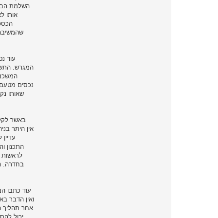
הכספ
המשכנת
אין היתר בני
עדיין
התכנון ו
בחדרה. ה
ואין הדבר בא
אחר תהליך הט
יכול להס