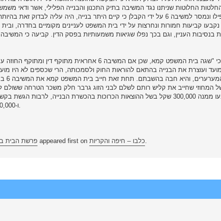
חלטות החלוטות שניתנו נגד המשיבה בתיק התכנון והבנייה הפלילי, אשר ודאי משמ
בכך שאפילו ונמסר למשיבה 6 על ידי הקבלן כי קיים היתר בנייה, היה עליה ל
משיבה 6 נקבעו קביעות חמורות ונחרצות על ידי בית המשפט לעניינים מקומיים בחדרה,
כמו כן נטען כי "שגה בית המשפט קמא, שכן אם המשיבה 6 א
מחזקת
ו-100,000 שקל כפיצוי על עוגמת הנפש והשבת שכר הטרחה ששולם לה.
.
כלבו – חיפה והקריות
appeared first on
פרשת הבית בזכרון