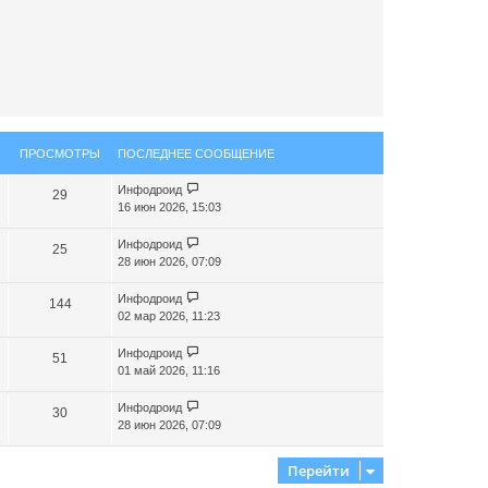
я
к
н
а
ч
а
л
у
ПРОСМОТРЫ
ПОСЛЕДНЕЕ СООБЩЕНИЕ
Инфодроид
29
16 июн 2026, 15:03
Инфодроид
25
28 июн 2026, 07:09
Инфодроид
144
02 мар 2026, 11:23
Инфодроид
51
01 май 2026, 11:16
Инфодроид
30
28 июн 2026, 07:09
Перейти