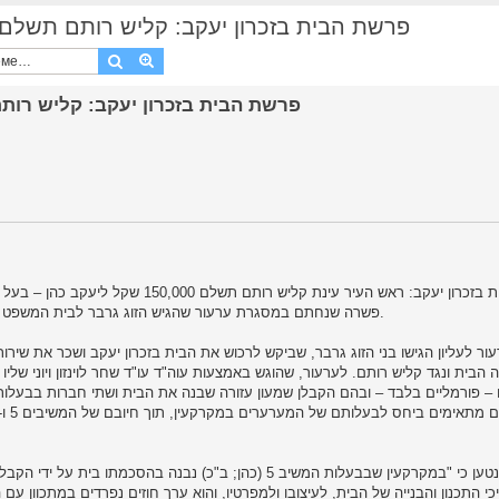
[colbonews.co.il] פרשת הבית בזכרון יעקב: קליש רותם תשלם פיצוי 
Поиск
Расширенный поиск
פרשת הבית בזכרון יעקב: ראש העיר עינת ק
פשרה שנחתם במסגרת ערעור שהגיש הזוג גרבר לבית המשפט העליון על פסק הדין של בית המשפט המחוזי בחיפה ממאי 2018.
ור לעליון הגישו בני הזוג גרבר, שביקש לרכוש את הבית בזכרון יעקב ושכר את שיר
 הבית ונגד קליש רותם. לערעור, שהוגש באמצעות עוה"ד עו"ד שחר לוינזון ויוני שליו 
 – פורמליים בלבד – ובהם הקבלן שמעון עזורה שבנה את הבית ושתי חברות בבעלו
י התכנון והבנייה של הבית, לעיצובו ולמפרטיו, והוא ערך חוזים נפרדים במתכוון ע