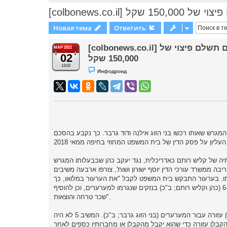
של 150,000 שקל
Новая тема
Ответить
[colbonews.co.il] פרשת הבית בזכרון יעקב: קליש רותם תשלם פיצוי של
МАР 2021
02
150,000 שקל
13:02
Н
Инфодроид
е
п
р
о
ч
и
т
а
н
н
ליש רותם תשלם 150,000 שקל ליעקב כהן – בעל המגרש שאותו רכשו בני הזוג אילנה ודוד גרבר. כך נקבע בהסכם
о
е
с
о
ותיה של קליש רותם כאדריכלית, נגד יעקב כהן שבבעלותו המגרש
о
б
ריבה ממשרד עורכי הדין יוסף ישורון ושות', צורפו ארבעה משיבים
щ
תו. בערעור התבקש בית המשפט לקבל "את הערעור במלואו, כך
е
н
שיינתנו צווים מתאימים ביחס לבעלותם של המערערים במקרקעין, תוך חיובם של המשיבים 5 ו-6 (כהן וקליש רותם; ב"כ) בנזקים שנגרמו למערערים, וכן להוסיף
и
שכר טרחה והוצאות".
е
בערעור נטען כי "במקרקעין שבבעלות המשיב 5 (כהן; ב"כ) נבנה בהסכמתו בית על ידי הקבלן עזורה עבור המערערים (בני הזוג גרבר; ב"כ). המשיב 5 לא היה
ם הקבלן עזורה כדי שהוא יקבל מהקבלן או מחברותיו כספים לאחר