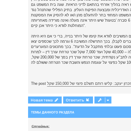
ש ראיה בהליך אזרחי בהתאם לדיני הראיות. שגה בית המשפט גם
בדוק זאת בהיותה האדריכלית ומבצעת הפיקוח העליון. בתיק הפלילי שהתנהל נגד
 ובית המשפט המחוזי בחר להתעלם מהן ו/או לא להסיק את המסקנות
המתחייבות בנסיבות העניין, וגם בכך נפלו שגיאות משמעותיות בפסק הדין. קביעה כי המשיבה 6 סברה 'בטעות' שיש היתר אינה מעלה ואינה מורידה מאחריותה
המוחלטת לוודא כי היתר אכן קיים".
חראית מתוקף דין ומתוקף החוזה עם המשיבים לוודא את קיומו של היתר בנייה, ברי כי אם היא היתה
מתריעה במועד ועוצרת את הבנייה בהתאם להוראות החוק ולסמכותה, הרי שכספים לא היו מועברים לקבלן. בכך התרשלה המשיבה 6 וגרמה לכך שכספים יצאו
 המערערים, והיא חבה בהשבתם. תחת זאת חייב בית המשפט קמא את המשיבה 6 בסכום פעוט ובלתי מתקבל על הדעת". בכך מתכוונים המערערים
לפסק הדין של המחוזי שחייב את קליש רותם לשלם לבני הזוג גרבר חלק משכר הטרחה ששולם לה – 40,000 שקל ועוד 7,000 שקל שכר טרחת עורך דין – למרות
שהם תבעו ממנה 300,000 שקל בשל ההוצאות הכרוכות בהכשרת הבנייה, לרבות הגשת בקשה לתב"ע נקודתית; שכר טרחת עורך דין בסך של 200,000 שקל,
 יעקב: קליש רותם תשלם פיצוי של 150,000 שקל
The post
Новая тема
Ответить
ТЕМЫ ДАННОГО РАЗДЕЛА
Случайные: