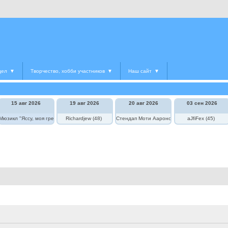
дел
▼
Творчество, хобби участников
▼
Наш сайт
▼
15 авг 2026
19 авг 2026
20 авг 2026
03 сен 2026
едведь в цирке"
Мюзикл "Яссу, моя греческая любовь"
Richardjew (48)
Стендап Моти Аароновича
aJfiFex (45)