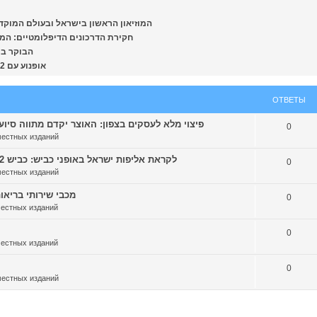
[nws.report] המוזיאון הראשון בישראל ובעול
[nws.report] חקירת הדרכונים הדיפלומט
[news.co.il
[nws.report] אופנוע עם 2 רוכבים נפגע מרכב ברחוב חלוצי התעשייה בחיפה
ОТВЕТЫ
[nws.report] פיצוי מלא לעסקים בצפון: האוצר יקדם מתווה סיו
0
местных изданий
[nws.report] לקראת אליפות ישראל באופני כביש: כביש 2 ייחסם מחר בין עתלית לזכרון יעקב
0
местных изданий
[nws.report] מכבי שירו
0
местных изданий
0
местных изданий
0
местных изданий