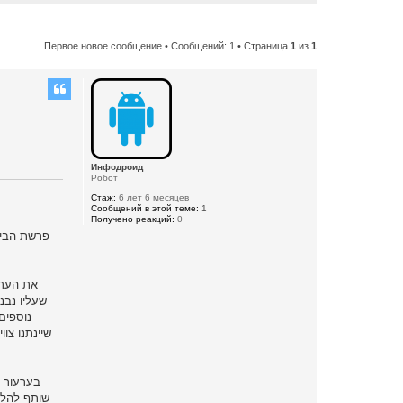
Первое новое сообщение
• Сообщений: 1 • Страница
1
из
1
Инфодроид
Робот
Стаж:
6 лет 6 месяцев
Сообщений в этой теме:
1
Получено реакций:
0
את הערע
שעליו נבנה
נוספים
שותף להליכ