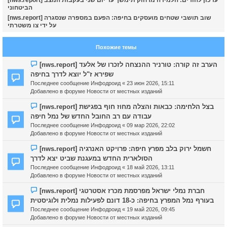
הביטחוני
[nws.report] שוב תושבי שטחים מועסקים בחיפה: הפעם במספרה שנסגרה
על ידי צו משטרתי
Похожие темы
Н
[nws.report] הערב זה קורה: טורניר ההנצחה לזכרו של אלעד
о
שפירא ז"ל יוצא לדרך בחיפה
в
Последнее сообщение
Инфодроид
«
23 июн 2026, 15:11
о
Добавлено в форуме
Новости от местных изданий
е
с
Н
[nws.report] בצל הלחימה: כבאות והצלה מחוז חוף בפגישת
о
о
עבודה עם רב החובל החדש של נמל חיפה
о
в
Последнее сообщение
Инфодроид
«
09 мар 2026, 22:02
б
о
Добавлено в форуме
Новости от местных изданий
щ
е
е
с
Н
[nws.report] חשמל ירוק בלב מפרץ חיפה: פרויקט האנרגיה
н
о
о
הסולארית החדש במעגנת שביט יצא לדרך
и
о
в
Последнее сообщение
Инфодроид
«
18 май 2026, 13:11
е
б
о
Добавлено в форуме
Новости от местных изданий
щ
е
е
с
Н
[nws.report] חברת נמלי ישראל מפרסמת מכרז אסטרטגי
н
о
о
בעורף נמל המפרץ בחיפה: כ-18 דונם לפעילות נמלית ולוגיסטית
и
о
в
Последнее сообщение
Инфодроид
«
19 май 2026, 09:45
е
б
о
Добавлено в форуме
Новости от местных изданий
щ
е