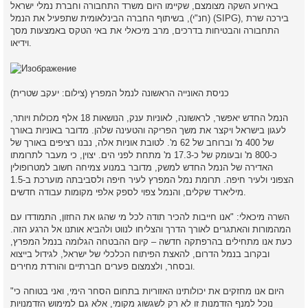
באירוע השקה מצומצם, שקיימו היום משרד התחבורה וחברת נמלי ישראל
(חנ"י), בשיתוף החברה הבינלאומית שתפעיל את הנמל (SIPG), בירכה שרת
התחבורה והבטיחות בדרכים, מרב מיכאלי את באי הטקס באמצעות מסך
וידיאו.
כניסת האונייה הראשונה לנמל המפרץ (צילום: יעקב שטרית)
הנמל החדש יאפשר, לראשונה, לאוניות ענק, הנושאות 18 אלף מכולות ויותר,
לעגון בישראל ויקצר את משך הפריקה והטעינה שלהן. מדובר באוניות באורך
של 400 מ' וברוחב של 62 מ'. לטובת אוניות אלה, נבנו רציפים באורך של
כ-800 מ' ובעומק של כ-17.3 מ' מתחת לפני הים. יצוין, כי מעבר לתרומתו
האדירה של הנמל החדש למשק, מדובר במנוע צמיחה חשוב למטרופולין
הצפוני ולעיר חיפה. תרומת נמל המפרץ לעיר חיפה ולסביבתה מוערכת ב-1.5
מיליארד שקלים, והנמל צפוי לספק אלפי מקומות עבודה חדשים.
השרה מיכאלי: "אנו חייבות להכיר תודה לכל מי שהגו את החזון, התמודדו עם
המהמורות והאתגרים לאורך הדרך והצליחו לנווט ולהביא אותנו אל הרגע הזה.
כעת אנו מתחילים בהרפתקה חדשה – קיום ההבטחה הגלומה בנמל המפרץ,
ובקרוב בנמל הדרום, להאצת הפיתוח הכלכלי של ישראל, לגידול בייצוא
ובסחר, ולצמצום פערים חברתיים והורדת מחירים.
"היום אנו מחזקים את יכולותינו האזוריות בתחום הסחר הימי, ואני בטוחה כי
נוכל למנף הזדמנות זו לא רק לשגשוג מקומי, אלא גם למימוש הזדמנויות