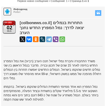
Первое новое сообщение
• Сообщений: 1 • Страница
1
из
1
Инфодроид
Робот
[colbonews.co.il] התחרות בנמלים
СЕН 2021
02
יצאה לדרך: נמל המפרץ החדש נחנך
05:15
הערב
משרד התחבורה וחברת נמלי ישראל חנכו הערב (רביעי) את נמל המפרץ
החדש בחיפה לאחר 15 שנים של תכנון ובנייה. מדובר בנמל הראשון בין שני
נמלים חדשים שהוקמו בישראל. הנמלים החדשים יאפשרו תחרות בין הנמלים
ויחוללו מהפכה של ממש במשק הישראלי, ש-99 אחוז מהסחר שלו משונע דרך
נמלי הים.
נמל המפרץ הוא אחד ממיזמי התשתית הגדולים שהוקמו בישראל. בהקמתו
הושקעו יותר מ-5.5 מיליארד שקלים בתשתית ובציוד הפעלה, מהמתקדמים
ביותר בעולם. הנמל משתרע על שטח של כ-840 דונם בתוך הים והוא נפתח
לפעילות לאחר שש שנות הקמה.