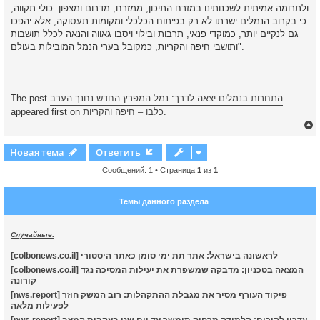
ולתרומה אמיתית לשכנותינו במזרח התיכון, ממזרח, מדרום ומצפון. כולי תקווה,
כי בקרוב הנמלים ישרתו לא רק בפיתוח הכלכלי ומקומות תעסוקה, אלא יהפכו
גם לנקיים יותר, כמוקדי פנאי, תרבות ובילוי ויסבו גאווה והנאה לכלל תושבות
ותושבי חיפה והקריות, כמקובל בערי הנמל המובילות בעולם".
התחרות בנמלים יצאה לדרך: נמל המפרץ החדש נחנך הערב
The post
.
כלבו – חיפה והקריות
appeared first on
Новая тема
Ответить
Сообщений: 1 • Страница
1
из
1
у
т
Темы данного раздела
ь
с
Случайные:
к
[colbonews.co.il] לראשונה בישראל: אתר תת ימי סומן כאתר היסטורי
[colbonews.co.il] המצאה בטכניון: מדבקה שמשפרת את יעילות המסיכה נגד
ч
קורונה
[nws.report] פיקוד העורף מסיר את מגבלת ההתקהלות: רוב המשק חוזר
לפעילות מלאה
у
[nws.report] עדכון להורים: הלמידה מרחוק תימשך עד יום שני בעקבות המצב