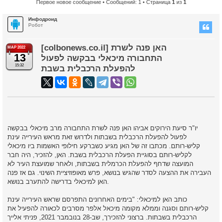
Первое новое сообщение
• Сообщений: 1 • Страница
1
из
1
Инфодроид
Робот
[colbonews.co.il] האן פנה לשרת
МАР 2022
13
התחבורה מיכאלי בבקשה לפעול
15:32
להפעלת הרכבלית בשבת
יו"ר סיעת הירוקים אביהו האן פנה לשרת התחבורה מרב מיכאלי בבקשה
לפעול להפעלת הרכבלית בשבתות ולדרוש זאת מראש העירייה עינת
קליש-רותם. מכתבו זה של האן מגיע כשברקע חילופי האשמות ביו מיכאלי
לקליש-רותם בסוגיית הפעלת הרכבלית בשבת. האן, להזכיר, היה חבר
המועצה שדחף להפעלת הכרמלית בשבתות, ולאחר שמועצת העיר לא
העבירה את ההצעה לסדר שהגיש בנושא, פרש מאופוזיציית השינוי. גם אז פנה
האן למיכאלי בדרישה להתערב בנושא.
כותב האן למיכאלי: "בימים האחרונים התפרסם שראש העירייה עינת
קליש-רותם וסגנה וממלא מקומה מיכאל אלפר מסרבים לכאורה להפעיל את
הרכבלית בשבתות. ברצוני להזכירך, שב-28 בנובמבר 2021, פניתי אלייך