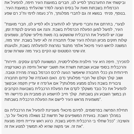
וביקשתי את התערבותך לסייע לנו, חברים במועצת העיר חיפה, להפעיל את
הכרמלית בשבתות וזאת על בסיס הצעה לסדר שהעליתי במועצת העיר.
בנוסף, פניתי בנושא זה גם לחברי מפלגתך, ח"כ נעמה לזימי וח"כ רם שפע.
"לצערי, בחרתם את וחברי סיעתך לא להתערב ולא לסייע לנו, חברי מועצת
העיר, לפעול למען הפעלת הכרמלית בשבת. והנה אנו מגיעים לנקודת זמן,
שבה יש להפעיל את הרכבלית שהושקעו בה מאות מיליוני שקלים, ונשמעים
קולות חזקים מכיוון הנהלת העיר שכלי תחבורה זה לא יפעל בשבת. יותר מזה,
המשנה לראש העיר מיכאל אלפר מתנגד נמרצות להפעלתה בשבת, ולטענתו
זהו שינוי הסטטוס קוו הקיים בעיר מזה עשרות שנים.
"להזכירך, חיפה היא עיר חילונית ופלורליסטית, המשוועת לקדם עסקים. תיירות
והרכבלית בסופי שבוע ושבתות תשרת את תושבי ישראל וחיפה הן כאטרקציה
תיירותית והן ככלי תחבורה שיאפשר הגעה לרכס הכרמל בצורה מהירה וטובה.
ושוב קולך וקולם של חברי מפלגתך נדם. האם האג'נדה של קידום תחבורה
ציבורית בשבת נעלם ממצע מפלגתך? אם אג'ינדה זו עדיין תקפה אבקשך
להפעיל את כל כובד משקלך לקדם את הפעלת הרכבלית בשבועות הקרובים
הן במשך השבוע והן בשבתות. קולך חייב להישמע הן פומבית והן כדרישה חד
משמעית מראש העיר ליישם את הפעלת הרכבלית בשבתות".
תחילת הפרשה בפרסומים, לפיהם מיכאלי מעוניינת להפעיל את הרכבלית גם
במהלך השבת. בוועידת המשפיעים של חדשות 12 נשאלה מיכאלי על כך,
והשיבה: "ככל שתלוי בי הרכבלית תיסע בשבת. כרגע ראש עיריית חיפה מונעת
את זה. אני מקווה שהיא לא תמשיך למנוע את זה".