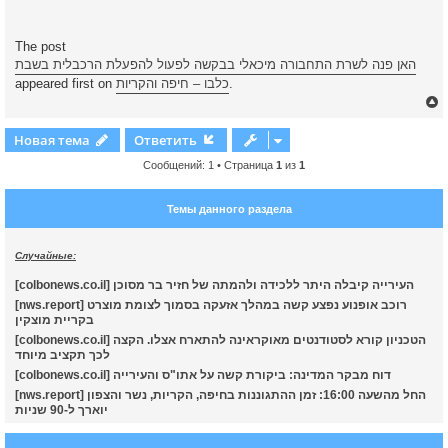
The post
האן פנה לשרת התחבורה מיכאלי בבקשה לפעול להפעלת הרכבלית בשבת
.
כלבו – חיפה והקריות
appeared first on
Новая тема
Ответить
Сообщений: 1 • Страница
1
из
1
у
т
Темы данного раздела
ь
с
Случайные:
к
[colbonews.co.il] העירייה קיבלה היתר ללכידה ולהמתה של חזיר בר מסוכן
[nws.report] רוכב אופנוע נפצע קשה במהלך אזעקה בסמוך לצומת מוצרט
ч
בקריית מוצקין
[colbonews.co.il] הטכניון קורא לסטודנטים מאוקראינה להתארח אצלו. הקצה
לכך תקציב מיוחד
у
[colbonews.co.il] דוח מבקר המדינה: ביקורת קשה על אתו"ס והעירייה
[nws.report] החל מהשעה 16:00: זמן ההתגוננות בחיפה, הקריות, נשר והצפון
יוארך ל-90 שניות