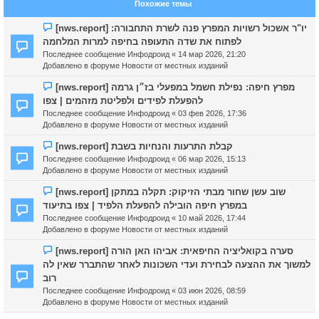
Похожие темы
Н
[nws.report] יו"ר אשכול רשויות המפרץ פנה לשרת התחבורה:
о
לפתוח את שדה התעופה בחיפה למרות המלחמה
в
Последнее сообщение
Инфодроид
«
14 мар 2026, 21:20
о
Добавлено в форуме
Новости от местных изданий
е
с
Н
[nws.report] מפרץ חיפה: נפילת חשמל במפעלי בז״ן גרמה
о
о
להפעלת לפידים ולפליטת מזהמים | צפו
о
в
Последнее сообщение
Инфодроид
«
03 фев 2026, 17:36
б
о
Добавлено в форуме
Новости от местных изданий
щ
е
е
с
Н
[nws.report] קבלת התרעות והנחיות בשבת
н
о
о
Последнее сообщение
Инфодроид
«
06 мар 2026, 15:13
и
о
в
Добавлено в форуме
Новости от местных изданий
е
б
о
щ
е
Н
[nws.report] שוב עשן שחור מבתי הזיקוק: תקלה במתקן
е
с
о
במפרץ חיפה הובילה להפעלת הלפיד | צפו בתיעוד
н
о
в
Последнее сообщение
Инфодроид
«
10 май 2026, 17:44
и
о
о
Добавлено в форуме
Новости от местных изданий
е
б
е
щ
с
Н
[nws.report] סערה בקואליציה החיפאית: אביהו האן הורה
е
о
о
למשוך את ההצעה לבחירת ועדי השכונות לאחר שהתברר שאין לה
н
о
в
רוב
и
б
о
Последнее сообщение
Инфодроид
«
03 июн 2026, 08:59
е
щ
е
Добавлено в форуме
Новости от местных изданий
е
с
н
о