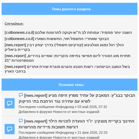
т
Темы данного раздела
ь
с
Случайные:
к
[colbonews.co.il] השנה יותר מתמיד: עמותת לב ח"ש זקוקה לתרומות שלכם
[colbonews.co.il] הבוקר שאחרי: החשמל חזר, החששות נשארו
ч
[nws.report] הולך רגל נפגע מגלגינוע (קורקינט חשמלי) בדרך יצחק רבין
בקריית ביאליק
[nws.report] תחזית מזג האוויר ליום חמישי בחיפה והקריות: שמיים בהירים,
у
הטמפרטורות 21°
[nws.report] בשל המצב הביטחוני: רשות הטבע והגנים סוגרת שורת אתרים
ברחבי הארץ
Похожие темы
Н
[nws.report] הבוקר בבג"ץ: המאבק על עתיד מפרץ חיפה מגיע
о
לשיא עם עתירה נגד הרחבת בתי הזיקוק
в
Последнее сообщение
Инфодроид
«
03 май 2026, 07:32
о
Добавлено в форуме
Новости от местных изданий
е
с
Н
[nws.report] החינוך בקריית מוצקין: יו"ר הוועדה לזכויות הילד
о
о
דורשת תשובות מיידיות מהרשויות
о
в
Последнее сообщение
Инфодроид
«
21 фев 2026, 22:33
б
о
Добавлено в форуме
Новости от местных изданий