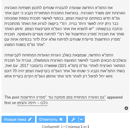
את התמ"א החדשה שנועדה להבטיח שטחים לתכנון תשתיות האנרגיה
הארציות יוזם משרד האנרגיה. בהוראות התוכנית המתארית נקבע כי יוקם אתר
גפ"מ חדש במתחם קרקעות הצפון, בכפוף לאישור תוכנית נוספת שמכוחה
כבר ניתן יהיה לאשר היתר בנייה. רמ"י ביקשה לגרוע את האתר מהתוכנית
וכתבה בבקשתה: "יש להוציא את אתר הגפ"מ מקרקעות הצפון. סימון האתר
סותר את תוכנית 'מפרץ החדשנות' של רמ"י לפיתוח מגורים ותעסוקה. תוכנית
'מפרץ החדשנות' מייעדת שטחים לפיתוח שלא יוכלו לדור בכפיפה אחת עם
אתר גפ"מ בשטח המוצע".
התמ"א החדשה, שנמצאת בשלב הערות הוועדות המחוזיות לקביעותיה
ובשלבים הבאים תועבר לאישור המועצה הארצית והממשלה, גוברת על תוכנית
המתאר הארצית לאתרי גפ"מ (תמ"א 32/1) שאושרה בדצמבר 2017. עם זאת,
בשתי התמ"אות נקבע כי שטחו של אתר הגפ"מ בקרקעות הצפון יהיה 70 דונם
והוא יחל לפעול רק לאחר פינוי אתר אחסון הגפ"מ הקיים בקרית אתא.
appeared
גם הוועדה המחוזית צפון פוסקת נגד "מפרץ החדשנות"
The post
.
כלבו – חיפה והצפון
first on
Новая тема
Ответить
Сообщений: 1 • Страница
1
из
1
у