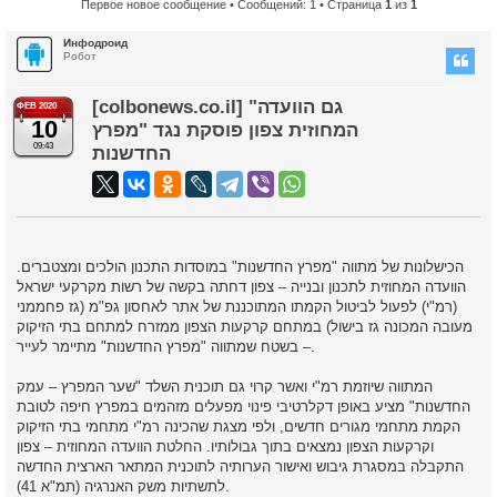
Первое новое сообщение
• Сообщений: 1 • Страница
1
из
1
Инфодроид
Робот
[colbonews.co.il] "גם הוועדה
ФЕВ 2020
10
המחוזית צפון פוסקת נגד "מפרץ
09:43
החדשנות
הכישלונות של מתווה "מפרץ החדשנות" במוסדות התכנון הולכים ומצטברים.
הוועדה המחוזית לתכנון ובנייה – צפון דחתה בקשה של רשות מקרקעי ישראל
(רמ"י) לפעול לביטול הקמתו המתוכננת של אתר לאחסון גפ"מ (גז פחממני
מעובה המכונה גז בישול) במתחם קרקעות הצפון ממזרח למתחם בתי הזיקוק
– בשטח שמתווה "מפרץ החדשנות" מתיימר לעייר.
המתווה שיוזמת רמ"י ואשר קרוי גם תוכנית השלד "שער המפרץ – עמק
החדשנות" מציע באופן דקלרטיבי פינוי מפעלים מזהמים במפרץ חיפה לטובת
הקמת מתחמי מגורים חדשים, ולפי מצגת שהכינה רמ"י מתחמי בתי הזיקוק
וקרקעות הצפון נמצאים בתוך גבולותיו. החלטת הוועדה המחוזית – צפון
התקבלה במסגרת גיבוש ואישור הערותיה לתוכנית המתאר הארצית החדשה
לתשתיות משק האנרגיה (תמ"א 41).