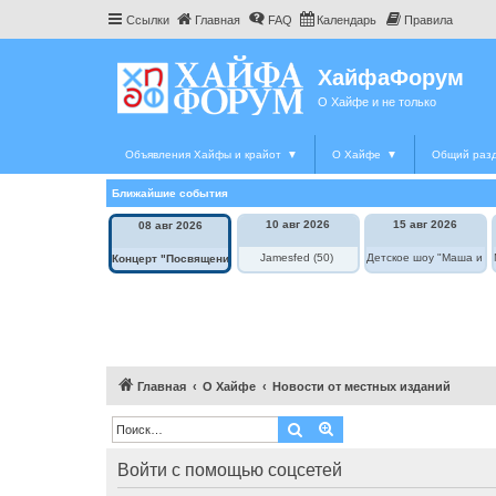
Ссылки
Главная
FAQ
Календарь
Правила
ХайфаФорум
О Хайфе и не только
Объявления Хайфы и крайот
▼
О Хайфе
▼
Общий раз
Ближайшие события
10 авг 2026
15 авг 2026
08 авг 2026
Jamesfed (50)
Детское шоу "Маша и М
Концерт "Посвящение Элле Фицджеральд"
Главная
О Хайфе
Новости от местных изданий
Поиск
Расширенный поиск
Войти с помощью соцсетей