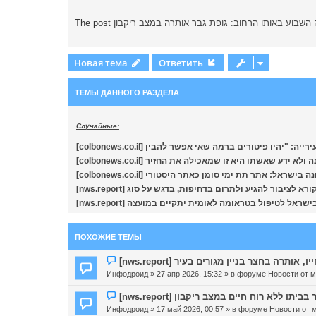
The post
השבוע באותו הרחוב: גופת גבר אותרה במצב ריקבון
Новая тема
Ответить
ТЕМЫ ДАННОГО РАЗДЕЛА
Случайные:
[colbonews.co.il] ע שאשתו היא זו שמאכילה את החזיר
[colbonews.co.il] בישראל: אתר תת ימי סומן כאתר היסטורי
[nws.report]  לטיפול בטראומה לאומית יתקיים במועצה
ПОХОЖИЕ ТЕМЫ
Н
о
Инфодроид
» 27 апр 2026, 15:32 » в форуме
Новости от 
в
о
Н
е
о
Инфодроид
» 17 май 2026, 00:57 » в форуме
Новости от 