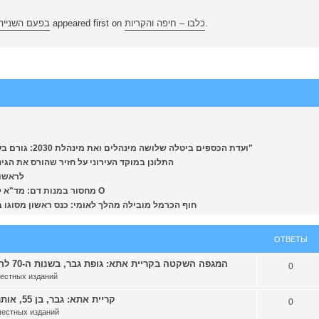
בפעם השנייה 
appeared first on
כלבו – חיפה והקריות
.
[colbonews.co.il] ועדת הכספים ביטלה שלושה מינהלים ואת מינהלת 2030: גורם בעירייה: "יהיו פיטורים ברמה שאי אפשר להבין"
התלונן במוקד העירוני על חזיר שהורס את הגינה ולא יד
לראשונה 
[nws.report] מחסור במנות דם: מד"א קורא לציבור להגיע ולתרום בדחיפות, בדגש על סוג O
חוף הכרמל מובילה מהלך לאומי: כנס ראשון מסוגו בישראל
ОТВЕТЫ
[nws.report] המגפה השקטה בקריית אתא: גופת גבר, בשנות ה-70 לחייו, אותרה בחצר בניין מגורים בעיר
0
местных изданий
[nws.report] קריית אתא: גבר, בן 55, אותר בביתו ללא רוח חיים במצב ריקבון
0
местных изданий