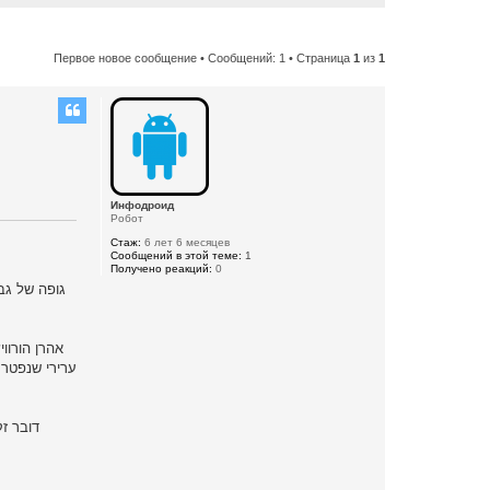
Первое новое сообщение
• Сообщений: 1 • Страница
1
из
1
Инфодроид
Робот
Стаж:
6 лет 6 месяцев
Сообщений в этой теме:
1
Получено реакций:
0
אהרן הורוו
ערירי שנפטר 
דובר ז