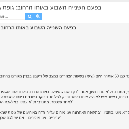
בפעם השנייה השבוע באותו הרחוב: גופת גבר אותרה במ
Поиск
Расширенный поиск
גופה של גבר כבן 50 אותרה היום (שישי) בשעות הצהריים במצב של ריקבון בבניין מג
יץ, מתנדב זק"א מחוז צפון, אמר: "רק השבוע טיפלנו באותו הרחוב באדם אחר שגופ
בביתו, כאשר איש לא היה איתו בקשר ובדק לשלומו. הבוקר השכנים דיווחו למשטרה על
לאחר שנפטר. מתנדבי זק"א עסקו במלאכת הקודש במשך שעות רבות בזירה בטיפול בנפטר ובאיסוף הממצאים".
ק""א מוטי בוקצ'ין: "בתקופה האחרונה אנו מזהים עלייה חדה באירועים של גופות ש
עריריים. אנו מזכירים – אם יש לכם שכן שגר לבדו, דפקו לו על הדלת לפחות פעם ביום. ביחד נציל חיים".