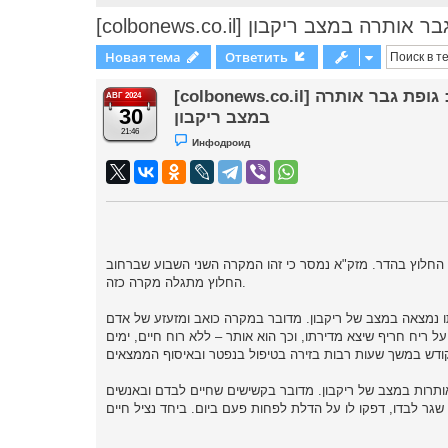
[colbonews.co.il] צב ריקבון
Новая тема
Ответить
[colbonews.co.il] בפעם השנייה השבוע באותו הרחוב: גופת גבר אותרה
АВГ 2024
30
במצב ריקבון
21:46
Н
Инфодроид
е
п
р
о
ч
и
т
а
н
н
ורים ברחוב החלוץ בהדר. מזק"א נמסר כי זהו המקרה השני השבוע שברחוב
о
החלוץ מתגלה מקרה כזה.
е
с
о
תו נמצאה במצב של ריקבון. מדובר במקרה כואב ומזעזע של אדם
о
б
 ריח חריף שיצא מדירתו, וכך הוא אותר – ללא רוח חיים, ימים
щ
е
н
и
מאותרות במצב של ריקבון. מדובר בקשישים שחיים לבדם ובאנשים
е