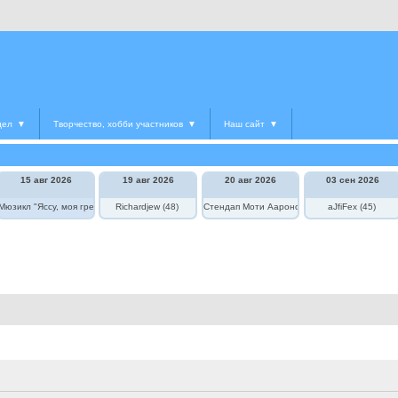
дел
▼
Творчество, хобби участников
▼
Наш сайт
▼
15 авг 2026
19 авг 2026
20 авг 2026
03 сен 2026
едведь в цирке"
Мюзикл "Яссу, моя греческая любовь"
Richardjew (48)
Стендап Моти Аароновича
aJfiFex (45)