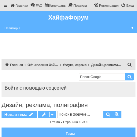
Главная
FAQ
Календарь
Правила
Регистрация
Вход
ХайфаФорум
Навигация
▼
П
Главная
Объявления Хайфы и крайот
Услуги, сервис
Дизайн, реклама, полиграфия
о
и
с
Войти с помощью соцсетей
к
Дизайн, реклама, полиграфия
Поиск
Расшире
Новая тема
1 тема • Страница
1
из
1
Темы