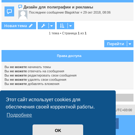
Дизайн для полиграфии и рекламы
Последнее сообщение
Blagokhar
«
29 окт 2018, 08:06
Новая тема
1 тема • Страница
1
из
1
Перейти
Права доступа
Вы
не можете
начинать темы
Вы
не можете
отвечать на сообщения
Вы
не можете
редактировать свои сообщения
Вы
не можете
удалять свои сообщения
Вы
не можете
добавлять вложения
Disclaimer
Этот сайт использует cookies для
обеспечения своей корректной работы.
Связаться с администрацией
Часовой пояс:
UTC+03:00
Подробнее
ХайфаФорум ©
haifaforum.com
Создано на основе
phpBB
® Forum Software © phpBB Limited
OK
Русская поддержка phpBB