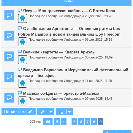
Темы
Яссу — Моя греческая любовь — С Ротем Коэн
Последнее сообщение
Инфодроид
«
29 дек 2025, 23:28
С любовью из Аргентины — Огненные ритмы Los
Potros Malambo в новом танцевальном шоу Freedom
Последнее сообщение
Инфодроид
«
08 дек 2025, 15:16
Великие квартеты — Квартет Ариэль
Последнее сообщение
Инфодроид
«
30 сен 2025, 19:09
Владимир Баршевич и Иерусалимский фестивальный
оркестр – Бенефис
Последнее сообщение
Инфодроид
«
11 сен 2025, 11:28
Маапеха бэ-Цавта — оркестр а-Маапеха
Последнее сообщение
Инфодроид
«
09 сен 2025, 14:48
Новая тема
1
5
6
7
8
9
Страница
Пред.
9
из
9
205 тем
…