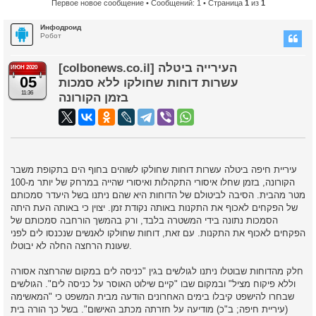
Первое новое сообщение
• Сообщений: 1 • Страница
1
из
1
Инфодроид
Робот
[colbonews.co.il] העירייה ביטלה
ИЮН 2020
05
עשרות דוחות שחולקו ללא סמכות
11:36
בזמן הקורונה
עיריית חיפה ביטלה עשרות דוחות שחולקו לשוהים בחוף הים בתקופת משבר
הקורונה, בזמן שחלו איסורי התקהלות ואיסורי שהייה במרחק של יותר מ-100
מטר מהבית. הסיבה לביטולם של הדוחות היא שהם ניתנו בשל היעדר סמכותם
של הפקחים לאכוף את התקנות באותה נקודת זמן. יצוין כי באותה העת היתה
הסמכות נתונה בידי המשטרה בלבד, ורק בהמשך הורחבה סמכותם של
הפקחים לאכוף את התקנות. עם זאת, דוחות שחולקו לאנשים שנכנסו לים לפני
שעונת הרחצה החלה לא יבוטלו.
חלק מהדוחות שבוטלו ניתנו לגולשים בגין "כניסה לים במקום שהרחצה אסורה
וללא פיקוח מציל" ובמקום שבו "קיים שילוט האוסר על כניסה לים". הגולשים
שבחרו להישפט קיבלו בימים האחרונים הודעה מבית המשפט כי "המאשימה
(עיריית חיפה; ב"כ) מודיעה על חזרתה מכתב האישום". בשל כך הורה בית