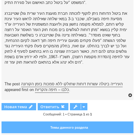
המשפט "על ביטול כתב האישום ועל סגירת התיק".
את ביטול הדוחות ניתן לזקוף לזכותה חברת מועצת העיר שרית גולן שטיינברג
מסיעת חיפה בשבילנו, שכבר ב-3 במאי שלחה שאילתה לראש העיר עינת
קליש רותם, לממלא מקומה נחשון צוק וליועצת המשפטית של העירייה עו"ד
ימית קליין בנושא "מתן דוחות לגולשים בים מכוח חוק העזר האוסר על רחצה
בחוף שאינו מוסדר". בשאילתה ציינה גולן שטיינברג כי בשלושת השבועות
שלפני הגשתה "פעלו פקחים מטעם עיריית חיפה תוך דאגה לקיום ההנחיות,
ועל כך יש לברך בהחלט. עם זאת, בחלק מהמקרים פעלו פקחי העירייה נגד
גולשים ונתנו להם דוח, כאשר העבירה שצוינה בו היא בהתאם לסעיף 4 לחוק
עזר לחיפה (הסדרת מקומות רחצה), תשכ"ז -1967, ולפיו לא ירחץ אדם בשפת
הים ולא ינהג אלא בהתאם להוראות חוק עזר זה".
העירייה ביטלה עשרות דוחות שחולקו ללא סמכות בזמן הקורונה
The post
.
כלבו – חיפה והקריות
appeared first on
Новая тема
Ответить
Сообщений: 1 • Страница
1
из
1
у
т
Темы данного раздела
ь
с