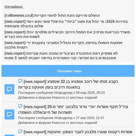
Случайные:
к
[colbonews.co.il] הושלם פרויקט הזנת החול לחופי הקריות
[nws.report] בחירות 2026: מי ינהל את מטה "ביחד" בחיפה? סופי נקש ויוסי
ч
שלום בהובלה משותפת
[nws.report] משרד הבריאות מרחיב את הסמל הירוק: תבשילים וסלטים יוכלו
לשאת את התו הבריא
у
[nws.report] אזעקות הופעלו בחיפה, הקריות והגליל המערבי בעקבות ירי
רקטות מלבנון
[nws.report] לא מספיק רמת התחבורה הציבורית נמוכה וכעת שביתת
אוטובוסים ביום חמישי: קווי המטרונית בחיפה יושבתו למשך 3 שעות
Похожие темы
Н
[nws.report] נקבע מותו של רוכב אופנוע בן 22 שנפצע
о
בתאונת דרכים בזמן אזעקה בקריות
в
Последнее сообщение
Инфодроид
«
09 мар 2026, 09:24
о
Добавлено в форуме
Новости от местных изданий
е
с
Н
[nws.report] צה"ל תקף עשרות יעדי טרור בלבנון: יותר מ-20
о
о
תשתיות של חיזבאללה הושמדו
о
в
Последнее сообщение
Инфодроид
«
27 апр 2026, 22:47
б
о
Добавлено в форуме
Новости от местных изданий
щ
е
е
с
Н
[nws.report] עשרות רקטות שוגרו מלבנון לעבר הצפון: אזעקות
н
о