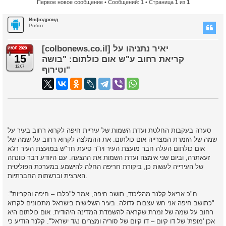
Первое новое сообщение
• Сообщений: 1 • Страница
1
из
1
Инфодроид
Робот
[colbonews.co.il] יאיר נתניהו על
ИЮЛ 2020
15
קריאת רחוב ע"ש אום כולתום: "בושה
12:07
וטירוף"
סערה בעקבות החלטת ועדת השמות של עיריית חיפה לקרוא רחוב בעיר על
שמה של הזמרת המצרייה אום כולתום. את ההמלצה לקרוא רחוב על שמה של
אום כולתום העלה חבר מועצת העיר ויו"ר סיעת חד"ש במועצת העיר רג'א
זעאתרה, וביום שני אימצה ועדת השמות את ההצעה. עם היוודע דבר כוונתה
של העירייה לעשות כן, ביקורת חריפה החלה להישמע במערכת הפוליטית
הארצית וברשתות החברתיות.
ח"כ אריאל קלנר מהליכוד, תושב חיפה, אמר ל"כלבו – חיפה והקריות":
"כתושב חיפה אני חש עצבות גדולה. בעיר השלישית בישראל מתכוונים לקרוא
רחוב על שמה של זמרת שקראה להשמדת המדינה היהודית. אום כולתום היא
אכן 'מופת' של דו קיום – דו קיום של סוריה ומצרים נגד ישראל". קלנר הודיע כי