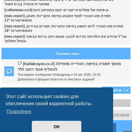
מסתורית אותרה בבית חשוד
ч
[colbonews.co.il] גן פתוח של פסלים אייקוניים יוקם במוזיאון הכט
[nws.report] תחזית מזג האוויר לסוף השבוע בחיפה והקריות: מעונן,
הטמפרטורות 13°
у
[nws.report] תחזית מזג האוויר ליום ראשון בחיפה והקריות: שמיים בהירים,
הטמפרטורות 18°
[nws.report] צה"ל מרחיב את הלחימה בדרום לבנון: מבצע רחב ברכס הבופור
ובנחל הסלוקי
Похожие темы
Н
[haifakrayot.co.il] מהפך תאורה בחיפה: העירייה מתחילה
о
להחליף פנסי רחוב ללד
в
Последнее сообщение
Инфодроид
«
24 авг 2025, 16:43
о
Добавлено в форуме
Новости от местных изданий
е
с
Перейти
о
Этот сайт использует cookies для
о
б
обеспечения своей корректной работы.
Disclaimer
щ
е
Подробнее
н
Связаться с администрацией
Часовой пояс:
UTC+03:00
и
е
ХайфаФорум ©
haifaforum.com
OK