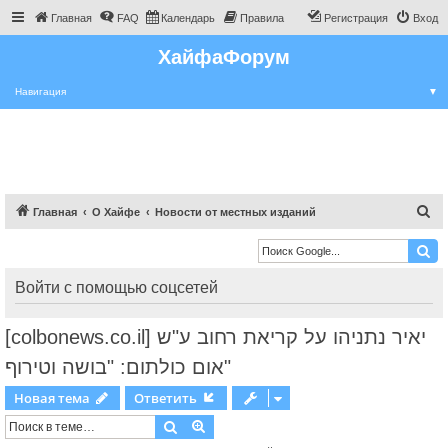
Главная
FAQ
Календарь
Правила
Регистрация
Вход
ХайфаФорум
Навигация
▼
П
Главная
О Хайфе
Новости от местных изданий
о
и
с
Войти с помощью соцсетей
к
[colbonews.co.il] יאיר נתניהו על קריאת רחוב ע"ש
אום כולתום: "בושה וטירוף"
Новая тема
Ответить
Поиск
Расширенный поиск