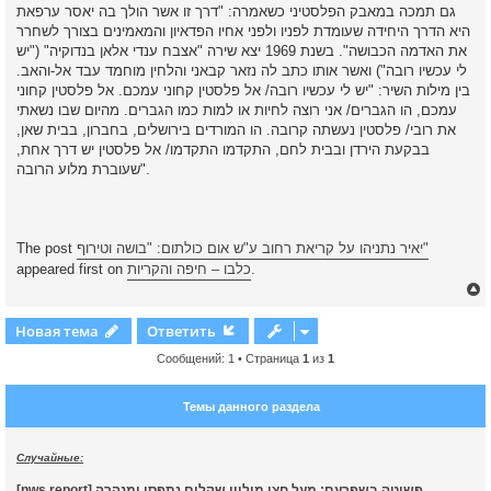
גם תמכה במאבק הפלסטיני כשאמרה: "דרך זו אשר הולך בה יאסר ערפאת
היא הדרך היחידה שעומדת לפניו ולפני אחיו הפדאיון והמאמינים בצורך לשחרר
את האדמה הכבושה". בשנת 1969 יצא שירה "אצבח ענדי אלאן בנדוקיה" ("יש
לי עכשיו רובה") ואשר אותו כתב לה נזאר קבאני והלחין מוחמד עבד אל-והאב.
בין מילות השיר: "יש לי עכשיו רובה/ אל פלסטין קחוני עמכם. אל פלסטין קחוני
עמכם, הו הגברים/ אני רוצה לחיות או למות כמו הגברים. מהיום שבו נשאתי
את רובי/ פלסטין נעשתה קרובה. הו המורדים בירושלים, בחברון, בבית שאן,
בבקעת הירדן ובבית לחם, התקדמו התקדמו/ אל פלסטין יש דרך אחת,
שעוברת מלוע הרובה".
יאיר נתניהו על קריאת רחוב ע"ש אום כולתום: "בושה וטירוף"
The post
.
כלבו – חיפה והקריות
appeared first on
Новая тема
Ответить
Сообщений: 1 • Страница
1
из
1
у
т
Темы данного раздела
ь
с
Случайные:
к
[nws.report] פשיטה בשפרעם: מעל חצי מיליון שקלים נתפסו ומנהרה