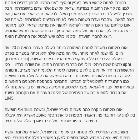
בכוונתו לפנות לראש העיר בעניין והוסיף: "אני מתכוון לבחון דרכים אחרות
למניעת קריאת רחובות במדינת ישראל על שם אלה שרצו בהשמדתה. חבל
שצריך לפעול בדבר שצריך להיות מובן מאליו לכל אזרח ישראלי. עם זאת, אני
רוצה להאמין שחברי ועדת השמות בעירי לא היו מודעים לעמדותיה ולשיריה של
אום כולתום נגד העם היהודי ולקריאה לתקוף את מדינת ישראל. לכן, מחוסר
ידע הסכימו לקריאת רחוב על שמה. אני סמוך ובטוח שכשהמידע על אודותיה
יוצג לחברי הוועדה, יסכימו כולם שיש לבטל את ההחלטה הזאת".
אום כולתום נחשבת לזמרת האהובה ביותר בעולם הערבי במאה ה-20 ועד
היום, 45 שנה לאחר מותה. גלי ההערצה שלה היא זכתה במצרים בפרט
ובעולם הערבי בכלל העניקו לה את הכינוי כאוכב א-שרק (כוכב המזרח),
והקונצרטים שלה ריתקו מיליונים ברחבי המזרח התיכון עת שודרו ברדיו – כלי
התקשורת היחיד אז. אום כולתום נחשבה לזמרת הלאומית של מצרים, ודמותה
נקשרה בסוגיות לאומיות ופוליטיות – היא השמיעה את קולו של העם בנושאים
כמו ההתנגדות לקולוניאליזם הבריטי, התמיכה במהפכת הקצינים החופשיים
ובעלייתו של עבד אל-גמאל נאצר לשלטון, והתמיכה באיחוד ערבי שהקנתה לה
את הכבוד להופיע במושב הפתיחה של הליגה הערבית עם הקמתה בשנת
1945.
אום כולתום ביקרה כמה פעמים בארץ ישראל, ובשנת 1931 אף הופיעה
בקולנוע עין דור בחיפה. האגדה מספרת כי את הכינוי כאוכב א-שרק היא קיבלה
בחיפה – סיפור שנתמך על ידי הביוגרף שלה סלים נסיב.
מעורבותה הפוליטית לא פסחה גם על מדינת ישראל. לאחר מלחמת ששת
הימים היא יצאה במבצע לגיוס כספים למען המאמץ המלחמתי המצרי. היא