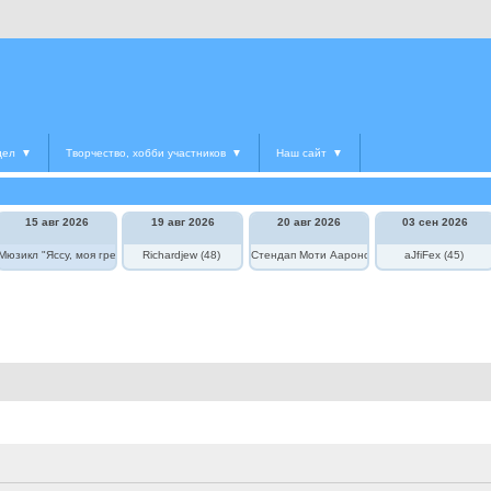
дел
▼
Творчество, хобби участников
▼
Наш сайт
▼
15 авг 2026
19 авг 2026
20 авг 2026
03 сен 2026
едведь в цирке"
Мюзикл "Яссу, моя греческая любовь"
Richardjew (48)
Стендап Моти Аароновича
aJfiFex (45)