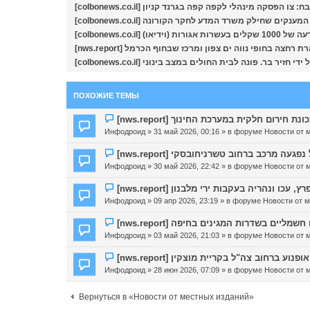
[colbonews.co.il] הפסקה מינהלי לקפה קפה בגרנד קניון
[colbonews.co.il]  שחילק משרד המדע לחקר הקורונה
[colbonews.co
[nws.report] צה בחופי נווה ים צפון ומרכז שבחוף הכרמל
[colbonews.co.il] בר. פונה לבית החולים במצב בינוני
ПОХОЖИЕ ТЕМЫ
Н
[nws.report] ום חלקית במערכת החינוך
о
Инфодроид
» 31 май 2026, 00:16 » в форуме
Новости от 
в
о
Н
[nws.report] עה מרכב ברחוב טשרניחובסקי
е
о
Инфодроид
» 30 май 2026, 22:42 » в форуме
Новости от 
с
в
о
о
Н
[nws.report] ונהריה בעקבות ירי מלבנון
о
е
о
Инфодроид
» 09 апр 2026, 23:19 » в форуме
Новости от 
б
с
в
щ
о
о
Н
[nws.report] יים בשדרות המגינים בחיפה
е
о
е
о
Инфодроид
» 03 май 2026, 21:03 » в форуме
Новости от 
н
б
с
в
и
щ
о
о
Н
[nws.report]  ברחוב צה"ל בקריית מוצקין
е
е
о
е
о
Инфодроид
» 28 июн 2026, 07:09 » в форуме
Новости от 
н
б
с
в
и
щ
о
о
Вернуться в «Новости от местных изданий»
е
е
о
е
н