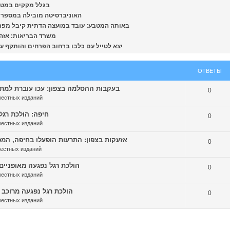
בגלל מקקים במטבח: צו 
האוניברסיטה מובילה במספר המענקים
.il] באותה המטבע: עובד במועצה הדתית קיבל מפרעה של 1000 שקלים בעשרות אגורות (וידיאו)
משרד הבריאות: אזהרת רח
יצא לטייל עם כלבו ברחוב הפרחים והותקף על ידי חזיר 
ОТВЕТЫ
בעקבות ההסלמה בצפון: עכו עוברת למתכונת חיר
0
местных изданий
חיפה: הולכת רגל נפג
0
местных изданий
אזעקות בצפון: התרעות הופעלו בחיפה, המפרץ, עכו 
0
местных изданий
הולכת רגל נפגעה מאופניים חשמל
0
местных изданий
הולכת רגל נפגעה מרוכב אופנוע
0
местных изданий