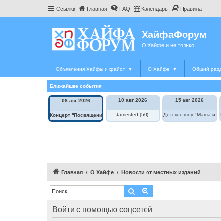
Ссылки
Главная
FAQ
Календарь
Правила
ХайфаФорум
О Хайфе и не только
Объявления Хайфы и крайот
▼
О Хайфе
▼
Общий раз
Ближайшие события
10 авг 2026
15 авг 2026
08 авг 2026
Jamesfed (50)
Детское шоу "Маша и М
Концерт "Посвящение Элле Фицджеральд"
Главная
О Хайфе
Новости от местных изданий
Поиск
Расширенный поиск
Войти с помощью соцсетей