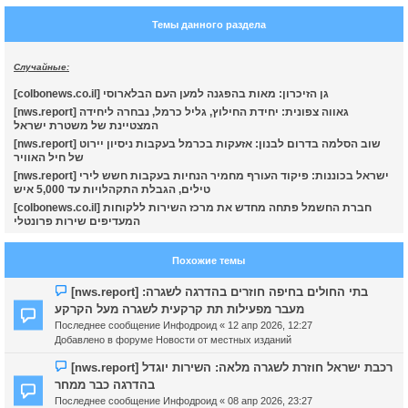
т
Темы данного раздела
ь
с
Случайные:
к
[colbonews.co.il] גן הזיכרון: מאות בהפגנה למען העם הבלארוסי
[nws.report] גאווה צפונית: יחידת החילוץ, גליל כרמל, נבחרה ליחידה
ч
המצטיינת של משטרת ישראל
[nws.report] שוב הסלמה בדרום לבנון: אזעקות בכרמל בעקבות ניסיון יירוט
של חיל האוויר
у
[nws.report] ישראל בכוננות: פיקוד העורף מחמיר הנחיות בעקבות חשש לירי
טילים, הגבלת התקהלויות עד 5,000 איש
[colbonews.co.il] חברת החשמל פתחה מחדש את מרכז השירות ללקוחות
המעדיפים שירות פרונטלי
Похожие темы
Н
[nws.report] בתי החולים בחיפה חוזרים בהדרגה לשגרה:
о
מעבר מפעילות תת קרקעית לשגרה מעל הקרקע
в
Последнее сообщение
Инфодроид
«
12 апр 2026, 12:27
о
Добавлено в форуме
Новости от местных изданий
е
с
Н
[nws.report] רכבת ישראל חוזרת לשגרה מלאה: השירות יוגדל
о
о
בהדרגה כבר ממחר
о
в
Последнее сообщение
Инфодроид
«
08 апр 2026, 23:27
б