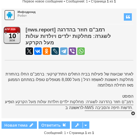
Первое новое сообщение
• Сообщений: 1 • Страница
1
из
1
Инфодроид
Робот
[nws.report] רמב"ם חוזר בהדרגה
АПР 2026
10
לשגרה: מחלקות ילדים ויולדות עולות
16:54
מעל הקרקע
לאחר שבועות של פעילות בבית החולים התת־קרקעי: ברמב"ם החלו בהחזרת
מחלקות ראשונות לאשפוז רגיל | מעל 8,000 מטופלים טופלו במתחם הממוגן
מאז תחילת המלחמה
הפוסט
רמב"ם חוזר בהדרגה לשגרה: מחלקות ילדים ויולדות עולות מעל הקרקע
הופיע
לראשונה ב-
NWS חדשות חיפה והסביבה
.
Новая тема
Ответить
Сообщений: 1 • Страница
1
из
1
у