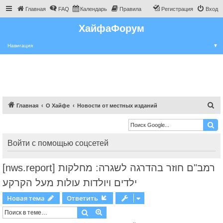
Главная
FAQ
Календарь
Правила
Регистрация
Вход
ХайфаФорум
Навигация
▼
П
Главная
О Хайфе
Новости от местных изданий
о
и
с
Войти с помощью соцсетей
к
[nws.report] רמב"ם חוזר בהדרגה לשגרה: מחלקות
ילדים ויולדות עולות מעל הקרקע
Новая тема
Ответить
Поиск
Расширенный поиск