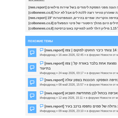
[nws.report] מפני הפסקת לימודים בשל שירות מילואים
[nws.report]  והקריות: שמיים בהירים, הטמפרטורות 19°
[colb
ПОХОЖИЕ ТЕМЫ
Н
[n
о
Инфодроид
» 16 июн 2026, 02:45 » в форуме
Новости от 
в
о
Н
[nws.report] פגיעה ישירה של טיל מצרר בנשר: נזק כבד לדירה ונס גדול, נפגעת אחת בלבד באורח קל | צפו
е
о
בתיעוד
с
в
Инфодроид
» 24 мар 2026, 03:17 » в форуме
Новости от 
о
о
о
Н
е
[nws.report] פסקו: הכוננות בצפון עולה
б
о
с
Инфодроид
» 08 май 2026, 15:57 » в форуме
Новости от 
щ
в
о
е
о
о
Н
[nws.report]  בכחול לבן מתחדשת השבוע
н
е
б
о
Инфодроид
» 12 апр 2026, 15:11 » в форуме
Новости от м
и
с
щ
в
е
о
е
о
Н
[nws.report] לה של סמים נתפסו ברכב בעיר
о
н
е
о
Инфодроид
» 09 мар 2026, 23:10 » в форуме
Новости от 
б
и
с
в
щ
е
о