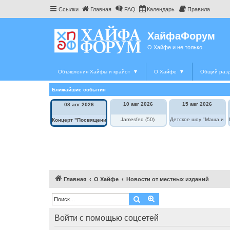
Ссылки
Главная
FAQ
Календарь
Правила
ХайфаФорум
О Хайфе и не только
Объявления Хайфы и крайот
▼
О Хайфе
▼
Общий раз
Ближайшие события
10 авг 2026
15 авг 2026
08 авг 2026
Jamesfed (50)
Детское шоу "Маша и М
Концерт "Посвящение Элле Фицджеральд"
Главная
О Хайфе
Новости от местных изданий
Поиск
Расширенный поиск
Войти с помощью соцсетей