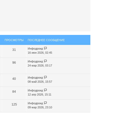
я
к
н
а
ч
а
л
у
ПРОСМОТРЫ
ПОСЛЕДНЕЕ СООБЩЕНИЕ
Инфодроид
31
16 июн 2026, 02:45
Инфодроид
96
24 мар 2026, 03:17
Инфодроид
40
08 май 2026, 15:57
Инфодроид
84
12 апр 2026, 15:11
Инфодроид
125
09 мар 2026, 23:10