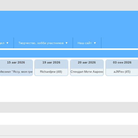
дел
▼
Творчество, хобби участников
▼
Наш сайт
▼
15 авг 2026
19 авг 2026
20 авг 2026
03 сен 2026
едведь в цирке"
Мюзикл "Яссу, моя греческая любовь"
Richardjew (48)
Стендап Моти Аароновича
aJfiFex (45)