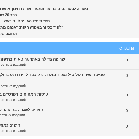
בשורה לסטודנטים בחיפה והצפון: ועדת החינוך אישרה הגנה 
[colbonews.co.il] כבר 20 שנה שאהרון טוויזר רוצה ללכת לים אבל לא יכול
תחזית מזג האוויר ליום ראשון בחיפה
[colbonews.co.il] לפיד בסיור במפרץ חיפה: "אנחנו מתחילים היום מהלך היסטורי של פינוי המפעלים"
onews.co.il] תרומה של 1.15 מיליון דולר לחוג למוזיקה באוניברסיטה
ОТВЕТЫ
ws.report] שריפה גדולה באתר גרוטאות בחיפה: 14 צוותי כיבוי הוזעקו למקום | צפו
0
местных изданий
0
местных изданий
טיסות המטוסים הפרטיים בחיפה הו
0
местных изданий
חוזרים לשגרה בחיפה: האכיפה
0
естных изданий
חיפה: כמות גדו
0
местных изданий