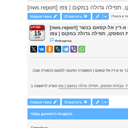
[nws.report] ולה במקום | צפו
Новая тема
Ответить
[nws.report] המתיחות סביב קברו של עז א-דין אל-קסאם בנשר
АПР 2026
15
הופסקו, תפילה גדולה במקום | צפו
23:05
Н
Инфодроид
е
п
р
о
ч
и
т
а
 עז א-דין אל-קסאם | המשטרה הוזעקה למקום והסוגייה שבה
н
н
о
е
с
עבודות הופסקו, תפילה גדולה במקום | צפו
о
о
б
щ
е
Новая тема
Ответить
н
и
е
ТЕМЫ ДАННОГО РАЗДЕЛА
Случайные: