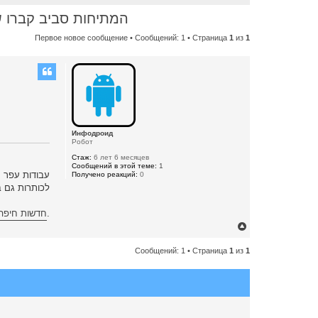
המתיחות סביב קברו של ע
Первое новое сообщение
• Сообщений: 1 • Страница
1
из
1
Инфодроид
Робот
Стаж:
6 лет 6 месяцев
Сообщений в этой теме:
1
עבודות עפר ס
Получено реакций:
0
לכותרות גם 
חדשות חיפה וה
.
В
е
Сообщений: 1 • Страница
1
из
1
р
н
у
т
ь
с