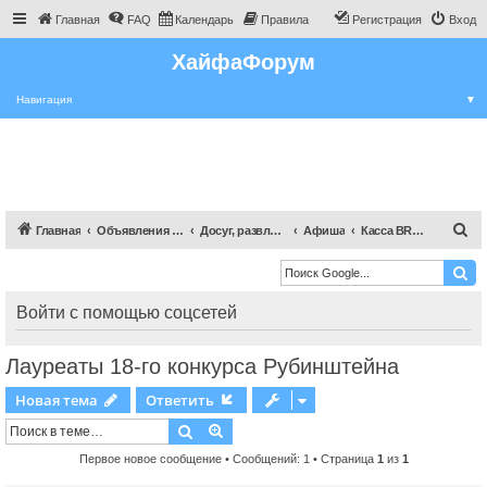
Главная
FAQ
Календарь
Правила
Регистрация
Вход
ХайфаФорум
Навигация
▼
П
Главная
Объявления Хайфы и крайот
Досуг, развлечения
Афиша
Касса BRAVO!
о
и
с
Войти с помощью соцсетей
к
Лауреаты 18-го конкурса Рубинштейна
Новая тема
Ответить
Поиск
Расширенный поиск
Первое новое сообщение
• Сообщений: 1 • Страница
1
из
1