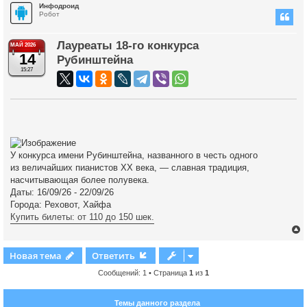
Инфодроид
Робот
Лауреаты 18-го конкурса
МАЙ 2026
14
Рубинштейна
15:27
У конкурса имени Рубинштейна, названного в честь одного
из величайших пианистов XX века, — славная традиция,
насчитывающая более полувека.
Даты: 16/09/26 - 22/09/26
Города: Реховот, Хайфа
Купить билеты: от 110 до 150 шек.
Новая тема
Ответить
Сообщений: 1 • Страница
1
из
1
у
т
Темы данного раздела
ь