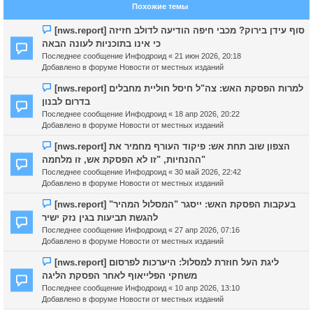
Похожие темы
Н
[nws.report] סוף עידן בירוק? מכבי חיפה הודיעה לדולב חזיזה
о
כי אינו בתוכניות לעונה הבאה
в
Последнее сообщение
Инфодроид
«
21 июн 2026, 20:18
о
Добавлено в форуме
Новости от местных изданий
е
с
Н
[nws.report] למרות הפסקת האש: צה"ל חיסל חוליית מחבלים
о
о
בדרום לבנון
о
в
Последнее сообщение
Инфодроид
«
18 апр 2026, 20:22
б
о
Добавлено в форуме
Новости от местных изданий
щ
е
е
с
Н
[nws.report] הצפון שוב תחת אש: פיקוד העורף מחמיר את
н
о
о
ההנחיות, "זו לא הפסקת אש, זו מלחמה"
и
о
в
Последнее сообщение
Инфодроид
«
30 май 2026, 22:42
е
б
о
Добавлено в форуме
Новости от местных изданий
щ
е
е
с
Н
[nws.report] בעקבות הפסקת האש: ייסגר "המסלול המהיר"
н
о
о
להגשת תביעות בגין נזק ישיר
и
о
в
Последнее сообщение
Инфодроид
«
27 апр 2026, 07:16
е
б
о
Добавлено в форуме
Новости от местных изданий
щ
е
е
с
Н
[nws.report] ליגת העל חוזרת למסלול: היערכות לפרסום
н
о
о
משחקי הפלייאוף לאחר הפסקת הליגה
и
о
в
Последнее сообщение
Инфодроид
«
10 апр 2026, 13:10
е
б
о
Добавлено в форуме
Новости от местных изданий
щ
е