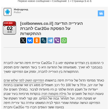
Первое новое сообщение
• Сообщений: 1 • Страница
1
из
1
Инфодроид
Робот
[colbonews.co.il] העירייה הודיעה
НОЯ 2020
02
לחברת Car2Go על הפסקת
16:48
ההתקשרות
עיריית חיפה הודיעה לחברת Car2Go כי ההסכם בין הצדדים שתוקפו יפוג ב-7
בנובמבר לא יוארך. משמעותה של ההודעה היא כי בעוד חמישה ימים תופסק
ההתקשרות בין העירייה לחברה, וספק אם הפרויקט ימשיך.
כאחד ממיזמי הדגל של עיריית חיפה בראשותו
הפרויקט הושק לפני שלוש שנים
של יונה יהב, וכלל צי של 100 כלי רכב חשמליים מסוג רנו זואי שהוצבו בחניות
ייעודיות על חשבון חניות שלפני כן היו מיועדות לציבור. במהלך השנים עלו
טענות רבות של תושבים על
גזילת מקומות חניה
בנקודות מרכזיות בעיר שבהן
יש מצוקת חניה, ועל תמחור גבוה של המיזם. זמן קצר לאחר השקתו של
הפרויקט הגישה עמותת שומרי הסף לבית המשפט עתירה נגד עיריית חיפה
וחברת Car2Go בטענה ששני הגופים חברו כדי