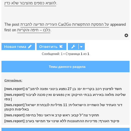
להוציא כספים מהציבור שלא כדין
.
The post
העירייה הודיעה לחברת Car2Go על הפסקת ההתקשרות
appeared
first on
כלבו – חיפה והקריות
.
Новая тема
Ответить
Сообщений: 1 • Страница
1
из
1
у
т
Темы данного раздела
ь
с
Случайные:
к
[nws.report] חשד לפיצוץ רכב בקריית ים: בן 27 נפצע בינוני ופונה לרמב"ם
[nws.report] שליטה מלאה באירוע בבתי הזיקוק: אין נפגעים ואין סכנה לציבור
ч
| צפו
[nws.report] דור העתיד של השחייה הישראלית: 11 מדליות לנבחרת ישראל
באליפות הקומן
у
[nws.report] תחקיר צה"ל קבע: ראש קרב איראני נפל בחיפה
[nws.report] פיקוד העורף: מדיניות ההתגוננות ללא שינוי עד חמישי בערב