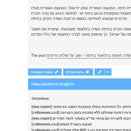
е
ית חיפה, המועצה האזורית עמק יזרעאל, המועצה האזורית מגידו
והמועצות המקומיות טבעון ורמת ישי. לפגישה הגיעו גם נציגי חברת ALG ת, בעלת ניסיון עשיר בניתוח ותכנון שדות תעופה רבים בעולם, שהציגו ניתוחים
עדכניים שבוצעו לאחרונה בנושא הרחבת השדה הקיים בחיפה.
תעופה הקיים בחיפה כשדה בינלאומי משמעותי, שישרת את תושבי
The post
דה תעופה בינלאומי בחיפה – שוב על שולחן הדיונים
Новая тема
Ответить
ТЕМЫ ДАННОГО РАЗДЕЛА
Случайные:
[nws.report] כל ההחרגות בוטלו בעקבות המצב הביטחוני
[colbonews.co.il] וחות שחולקו ללא סמכות בזמן הקורונה
[nws.report] לחבירה עם צוותי מד"א בסמוך לכפר חסידים
[colbonews.co.il] קעקוע בשביל הנפש
[colbonews.co.il] ת בזן ב-900 אלף שקלים