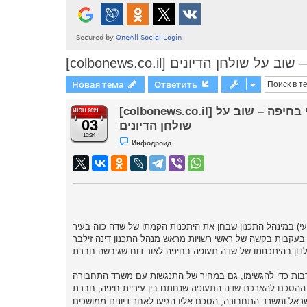
[colbonews.co.il] ן הדיונים
Новая тема
Ответить
[colbonews.co.il] הקמתו של שדה תעופה בינלאומי בחיפה – שוב על
ИЮН 2021
03
שולחן הדיונים
10:34
Н
Инфодроид
е
п
р
о
ч
и
т
а
н
н
עי) במינהל התכנון שבחן את היתכנות הקמתו של שדה כזה בעיר
о
בעקבות בקשה של ראשי רשויות מראש מנהל התכנון דינה זילבר
е
с
о
о
б
רבות כדי להגשימו, גם במחיר של התנגשות עם משרד התחבורה
щ
" ההסכם להארכת שדה התעופה
שנחתם בין עיריית חיפה, חברת
е
н
и