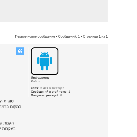
Первое новое сообщение
• Сообщений: 1 • Страница
1
из
1
Инфодроид
Робот
Стаж:
6 лет 6 месяцев
Сообщений в этой теме:
1
Получено реакций:
0
סוגיית ה
במקום ברמת ד
הקמת שדה
בעקבות ע