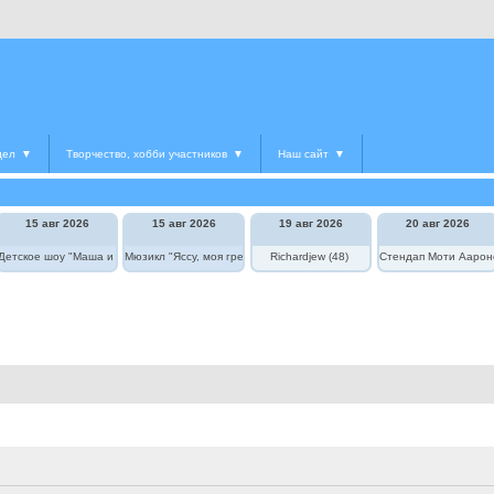
дел
▼
Творчество, хобби участников
▼
Наш сайт
▼
15 авг 2026
15 авг 2026
19 авг 2026
20 авг 2026
Детское шоу "Маша и Медведь в цирке"
Мюзикл "Яссу, моя греческая любовь"
Richardjew (48)
Стендап Моти Аарон