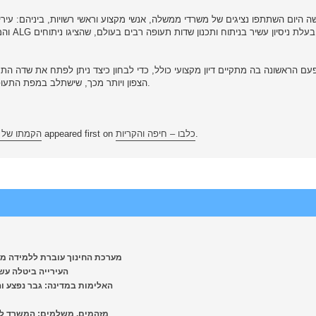
ה היום השתתפו נציגים של משרדי ממשלה, אנשי מקצוע וראשי רשויות, ביניהם: עירי
הספרדי
עם הראשונה בה מתקיים דיון מקצועי כולל, כדי לבחון כיצד ניתן לפתח את שדה ה
הצפון ויותר מכך, שישתלב במפת התעופה של ישראל, כך שיספק מענה לצרכי התעופה של כלל המדינה.
הקמתו של ש
appeared first on
כלבו – חיפה והקריות
.
מערכת החינוך עוברת ללמידה מרחוק: 
העירייה ביטלה עשרות ד
האלימות במדינה: גבר נפצע והובא 
מזהמים, משלמים: המשרד להגנת הסביבה קנס א