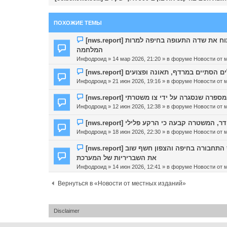
ПОХОЖИЕ ТЕМЫ
Н
[nws.report] יו"ר אשכול רשויות המפרץ פנה לשרת התחבורה: לפתוח את שדה התעופה בחיפה למרות
о
המלחמה
в
Инфодроид
» 14 мар 2026, 21:20 » в форуме
Новости от 
о
Н
е
[nws.report] יים במרדף, תאונה ופצועים
о
с
Инфодроид
» 21 июн 2026, 19:16 » в форуме
Новости от 
в
о
о
о
Н
[nws.report] סגרה על ידי צו משטרתי
е
б
о
Инфодроид
» 12 июн 2026, 12:38 » в форуме
Новости от 
с
щ
в
о
е
о
Н
[nws.report] שטרה קבעה כי הרקע פלילי
о
н
е
о
Инфодроид
» 18 июн 2026, 22:30 » в форуме
Новости от 
б
и
с
в
щ
е
о
о
Н
[nws.report] הרכבות חוזרות, אבל הנוסעים כבר שילמו את המחיר: כאוס התחבורה בחיפה והצפון חשף שוב
е
о
е
о
את השבריריות של המערכת
н
б
с
в
Инфодроид
» 14 июн 2026, 12:41 » в форуме
Новости от 
и
щ
о
о
е
е
о
е
Вернуться в «Новости от местных изданий»
н
б
с
и
щ
о
е
е
о
Disclaimer
н
б
и
щ