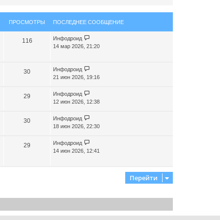
л
у
ПРОСМОТРЫ
ПОСЛЕДНЕЕ СООБЩЕНИЕ
Инфодроид
116
14 мар 2026, 21:20
Инфодроид
30
21 июн 2026, 19:16
Инфодроид
29
12 июн 2026, 12:38
Инфодроид
30
18 июн 2026, 22:30
Инфодроид
29
14 июн 2026, 12:41
Перейти