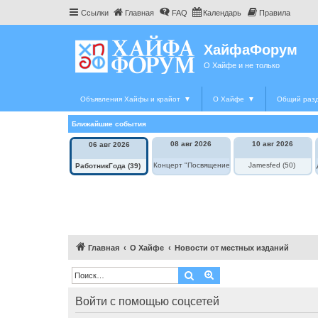
Ссылки
Главная
FAQ
Календарь
Правила
ХайфаФорум
О Хайфе и не только
Объявления Хайфы и крайот
▼
О Хайфе
▼
Общий раз
Ближайшие события
08 авг 2026
10 авг 2026
06 авг 2026
Концерт "Посвящение Элле Фицджеральд"
Jamesfed (50)
РаботникГода (39)
Главная
О Хайфе
Новости от местных изданий
Поиск
Расширенный поиск
Войти с помощью соцсетей