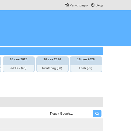
Регистрация
Вход
03 сен 2026
10 сен 2026
18 сен 2026
овича
aJfiFex (45)
Montanajjj (38)
Leah (29)