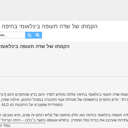
הקמתו של שדה תעופה בינלאומי בחיפה – שוב על שולח
Поиск
Расширенный поиск
קמת שדה תעופי בינלאומי בחיפה עלתה מחדש לסדר היום בדיון שהתקיים היום (רבי
וד. הדיון התקיים בראשותה של מנהלת אגף תחבורה במנהל התכנון, אילנה שפרן, 
לדון בהיתכנותו של שדה תעופה בחיפה לאור דוח שגיבשה חברת ALG הספרדית שמצביע על היתכנות כזו.
 תעופה בינלאומי בחיפה הוא חלק מחזונה של קליש רותם זה שנים, והיא נאבקה 
תירות שעיכבו את בניית נמל המפרץ. בחודש אוגוסט
נחשף ב"כלבו – חיפה וקריות
נמלי ישראל ומשרד התחבורה, הסכם אליו הגיעו לאחר דיונים ממושכים.