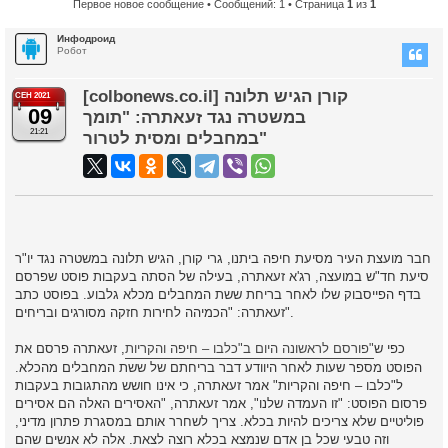
Первое новое сообщение
• Сообщений: 1 • Страница
1
из
1
Инфодроид
Робот
[colbonews.co.il] קורן הגיש תלונה
СЕН 2021
09
במשטרה נגד זעאתרה: "תומך
21:21
במחבלים ומסית לטרור"
חבר מועצת העיר מסיעת חיפה ביתנו, גרי קורן, הגיש תלונה במשטרה נגד יו"ר
סיעת חד"ש במועצה, רג'א זעאתרה, בעילה של הסתה בעקבות פוסט שפרסם
בדף הפייסבוק שלו לאחר בריחת ששת המחבלים מכלא גלבוע. בפוסט כתב
זעאתרה: "הכמיהה לחירות חזקה מסורגים ובריחים".
כפי ש
פורסם לראשונה היום ב"כלבו – חיפה והקריות"
, זעאתרה פרסם את
הפוסט מספר שעות לאחר היוודע דבר בריחתם של ששת המחבלים מהכלא.
ל"כלבו – חיפה והקריות" אמר זעאתרה, כי אינו חושש מהתגובות בעקבות
פרסום הפוסט: "זו העמדה שלנו", אמר זעאתרה, "האסירים האלה הם אסירים
פוליטיים שלא צריכים להיות בכלא. צריך לשחרר אותם במסגרת פתרון מדיני,
וזה טבעי שכל בן אדם שנמצא בכלא רוצה לצאת. אלה לא אנשים שהם