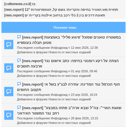
[colbonews.co.il] בז
у
[nws.report] תחזית מזג האוויר בחיפה והקריות: גשם קל, הטמפרטורות 12°
[nws.report] תאונת דרכים בין 2 כלי רכב ברחוב אילנות בקריית ים
Похожие темы
Н
[nws.report] במשטרה טוענים שסוכל 'פיגוע פלילי' באמצעות
о
מטען חבלה בעוספיא
в
Последнее сообщение
Инфодроид
«
12 июн 2026, 12:38
о
Добавлено в форуме
Новости от местных изданий
е
с
Н
[nws.report] הצתה על רקע רומנטי בחיפה: כתב אישום נגד
о
о
ארבעה תושבים
о
в
Последнее сообщение
Инфодроид
«
01 апр 2026, 09:46
б
о
Добавлено в форуме
Новости от местных изданий
щ
е
е
с
Н
[nws.report] חוף הכרמל נגד המדינה: עתירה לבג"ץ בשל אי
н
о
о
תקצוב החופים
и
о
в
Последнее сообщение
Инфодроид
«
23 апр 2026, 18:24
е
б
о
Добавлено в форуме
Новости от местных изданий
щ
е
е
с
Н
[nws.report] "שאגת הארי": צה"ל וצבא ארה"ב פתחו במבצע
н
о
о
רחב נגד המשטר האיראני
и
о
в
Последнее сообщение
Инфодроид
«
28 фев 2026, 13:15
е
б
о
Добавлено в форуме
Новости от местных изданий
щ
е