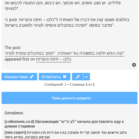
פליליים. יש מצב מסוים, ויש סכסוך, ויש כיבוש, והם התנגדו לכיבוש וזה
לגיטימי".
בתלונתו מצטט קורן את דבריו של זעאתרה ל"כלבו – חיפה והקריות: וטוען כי
מדובר בפוסט "תמיכה במחבלים והסתה לטרור ולמאבק בישראל".
The post
קורן הגיש תלונה במשטרה נגד זעאתרה: "תומך במחבלים ומסית לטרור"
.
כלבו – חיפה והקריות
appeared first on
Новая тема
Ответить
Сообщений: 1 • Страница
1
из
1
у
т
Темы данного раздела
ь
с
Случайные:
к
[colbonews.co.il] Организация "לב ח"ש" начала доставлять еду к
домам стариков
ч
[nws.report] כתב אישום נגד תושב קריית מוצקין בגין עבירות מין חמורות
שביצע בקטינה, בסיוע גיסה