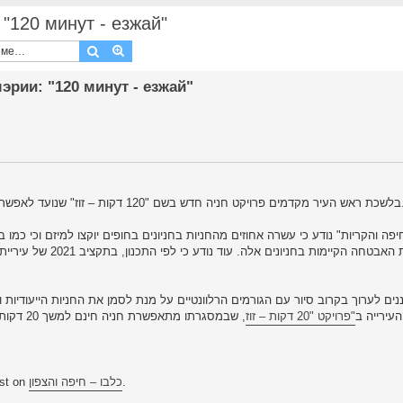
 "120 минут - езжай"
Поиск
Расширенный поиск
мэрии: "120 минут - езжай"
בלשכת ראש העיר מקדמים פרויקט חניה חדש בשם "120 דקות – זוז" שנו
ות נוספות, בין השאר
פרויקט "20 דקות – זוז"
העירייה ב
, שבמסגרתו מתאפשרת חניה
rst on
כלבו – חיפה והצפון
.