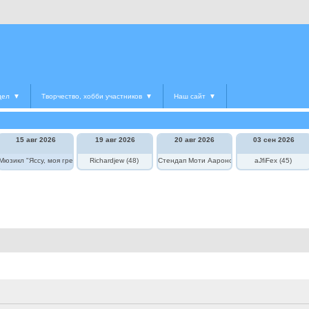
дел
▼
Творчество, хобби участников
▼
Наш сайт
▼
15 авг 2026
19 авг 2026
20 авг 2026
03 сен 2026
едведь в цирке"
Мюзикл "Яссу, моя греческая любовь"
Richardjew (48)
Стендап Моти Аароновича
aJfiFex (45)