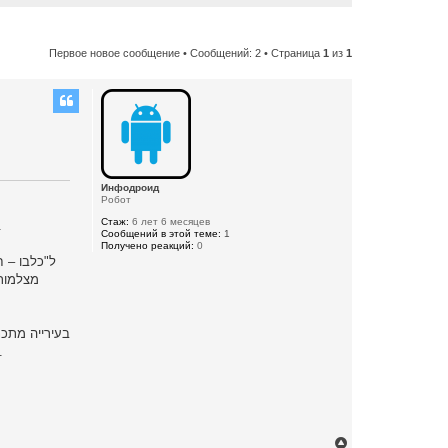
Первое новое сообщение
• Сообщений: 2 • Страница
1
из
1
Инфодроид
Робот
Стаж:
6 лет 6 месяцев
עד לאפשר שעתיים חינם למתרחצים ולבאי הטיילת והמסעדות בחופי חיפה.
Сообщений в этой теме:
1
Получено реакций:
0
 חינם למשך 20 דקות במקומות נבחרים – מהלך שהתקבל בברכה בקרב תושבי העיר.
В