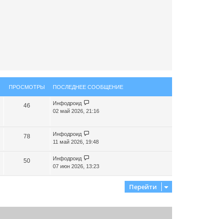
ь
с
я
к
н
а
ч
а
л
у
ПРОСМОТРЫ
ПОСЛЕДНЕЕ СООБЩЕНИЕ
Инфодроид
46
02 май 2026, 21:16
Инфодроид
78
11 май 2026, 19:48
Инфодроид
50
07 июн 2026, 13:23
Перейти