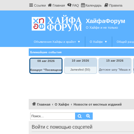
Ссылки
Главная
FAQ
Календарь
Правила
ХайфаФорум
О Хайфе и не только
Объявления Хайфы и крайот
▼
О Хайфе
▼
Общий раз
Ближайшие события
10 авг 2026
15 авг 2026
08 авг 2026
Jamesfed (50)
Детское шоу "Маша и М
Концерт "Посвящение Элле Фицджеральд"
Главная
О Хайфе
Новости от местных изданий
Поиск
Расширенный поиск
Войти с помощью соцсетей