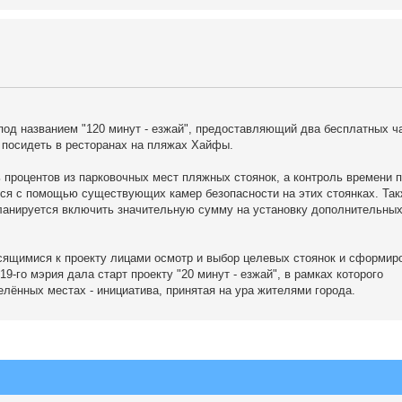
под названием "120 минут - езжай", предоставляющий два бесплатных ч
 посидеть в ресторанах на пляжах Хайфы.
 процентов из парковочных мест пляжных стоянок, а контроль времени п
яться с помощью существующих камер безопасности на этих стоянках. Та
ланируется включить значительную сумму на установку дополнительных
осящимися к проекту лицами осмотр и выбор целевых стоянок и сформир
9-го мэрия дала старт проекту "20 минут - езжай", в рамках которого
елённых местах - инициатива, принятая на ура жителями города.