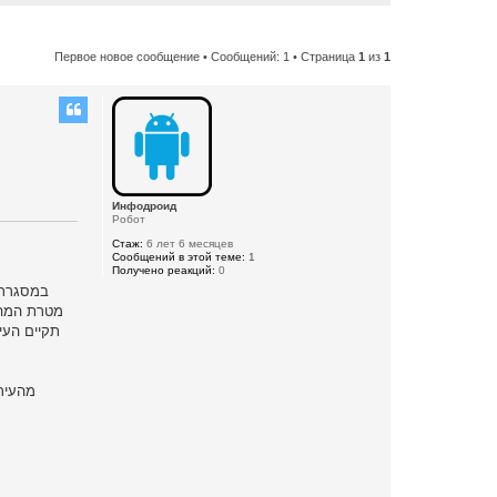
Первое новое сообщение
• Сообщений: 1 • Страница
1
из
1
Инфодроид
Робот
Стаж:
6 лет 6 месяцев
Сообщений в этой теме:
1
Получено реакций:
0
במסגרת .
מטרת המהלך
תקיים העי