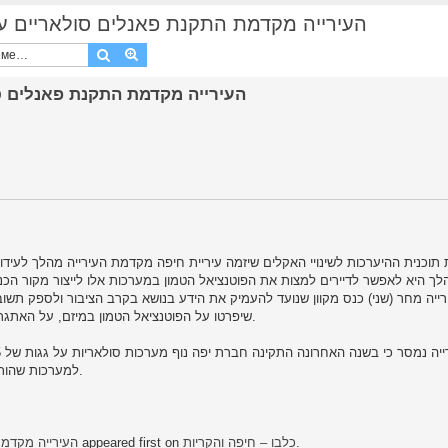
העירייה מקדמת התקנת פאנלים סולאריים על גגות של בניי
Поиск
Расширенный поиск
תוכנית ההיערכות לשינויי האקלים שיזמה עיריית חיפה מקדמת העירייה מהלך לעידוד
 היא לאפשר לדיירים למצות את הפוטנציאל הטמון במערכות אלו לייצור מקור הכנס
רייה מחר (שני) כנס מקוון שנועד להעמיק את הידע בנושא בקרב הציבור ולספק תשו
שיפרטו על הפוטנציאל הטמון במיזם, על האתגרים שבו ועל שלבי התחלת תהליך להתקנת המערכות הסולאריות.
למערכות שהותקנו על ידי החברה הכלכלית בשנת 2021 על גגות של 15 מבנים.
העירייה מקדמת
appeared first on
כלבו – חיפה והקריות
.