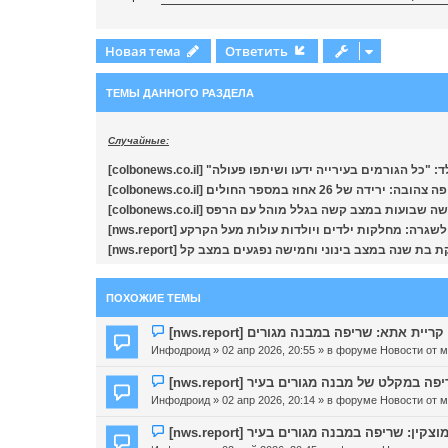
Новая тема
Ответить
ТЕМЫ ДАННОГО РАЗДЕЛА
Случайные:
[colbonews.co.il] " "כל הגורמים בעירייה ידעו ושיתפו פעולה
[colbonews.co.il] הובה: ירידה של 26 אחוז במספר החולים
[colbonews.co.il]  שבועות במצב קשה בגלל מוהל עם הרפס
[nws.report] ה: מחלקות ילדים ויולדות עולות מעל הקרקע
[nws.report] שנה במצב בינוני וחמישה נפגעים במצב קל
ПОХОЖИЕ ТЕМЫ
Н
[nws.report] קריית אתא: שריפה במבנה מגורים
о
Инфодроид
» 02 апр 2026, 20:55 » в форуме
Новости от 
в
о
Н
[nws.report]  במקלט של מבנה מגורים בעיר
е
о
Инфодроид
» 02 апр 2026, 20:14 » в форуме
Новости от 
с
в
о
о
Н
[nws.report] קין: שריפה במבנה מגורים בעיר
о
е
о