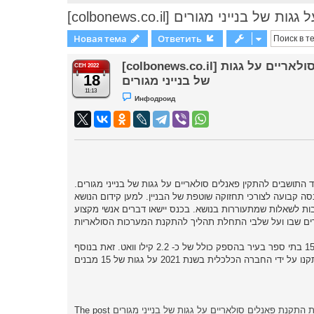
[colbonews.co.il] ני מגורים
Новая тема
Ответить
[colbonews.co.il] העירייה מקדמת התקנת פאנלים סולאריים על גגות
СЕН 2022
18
של בנייני מגורים
11:13
Н
Инфодроид
е
п
р
о
ч
и
т
а
н
н
 התושבים להתקין פאנלים סולאריים על גגות של בנייני מגורים
о
ה קבועה לצורכי תחזוקה שוטפת של הבניין. למען קידום הנושא
е
с
בות לשאלות שמתעוררות בנושא. בכנס יישאו דברים אנשי מקצוע
о
о
б
щ
מהעירייה נמסר כי בשנה האחרונה התקינה חברת יפה נוף מערכות סולאריות על גגות של 15 בתי ספר בעיר בהספק כולל של כ- 2.2 קילו וואט. זאת בנוסף
е
н
и
е
The post
 התקנת פאנלים סולאריים על גגות של בנייני מגורים