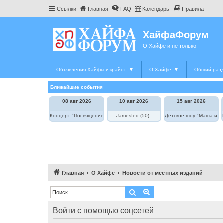
Ссылки
Главная
FAQ
Календарь
Правила
ХайфаФорум
О Хайфе и не только
Объявления Хайфы и крайот
▼
О Хайфе
▼
Общий раз
Ближайшие события
08 авг 2026
10 авг 2026
15 авг 2026
Концерт "Посвящение Элле Фицджеральд"
Jamesfed (50)
Детское шоу "Маша и М
Главная
О Хайфе
Новости от местных изданий
Поиск
Расширенный поиск
Войти с помощью соцсетей