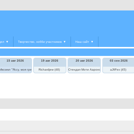
дел
▼
Творчество, хобби участников
▼
Наш сайт
▼
15 авг 2026
19 авг 2026
20 авг 2026
03 сен 2026
едведь в цирке"
Мюзикл "Яссу, моя греческая любовь"
Richardjew (48)
Стендап Моти Аароновича
aJfiFex (45)