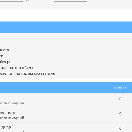
פינגולד:
חיפה צ
בן שלושה
רמב"ם חוזר בהדרגה לשגר
תאונת דרכים בצומת חסידים: תינוקת בת 
ОТВЕТЫ
0
местных изданий
חיפה: שריפה
0
местных изданий
קריית מוצ
0