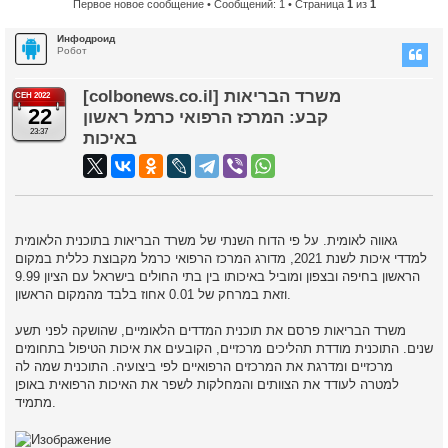
Первое новое сообщение
• Сообщений: 1 • Страница
1
из
1
Инфодроид
Робот
[colbonews.co.il] משרד הבריאות
СЕН 2022
22
קבע: המרכז הרפואי כרמל ראשון
23:37
באיכות
גאווה לאומית. על פי הדוח השנתי של משרד הבריאות בתוכנית הלאומית
למדדי איכות לשנת 2021, מדורג המרכז הרפואי כרמל מקבוצת כללית במקום
הראשון בחיפה ובצפון ומוביל באיכותו בין בתי החולים בישראל עם הציון 9.99
וזאת במרחק של 0.01 אחוז בלבד מהמקום הראשון.
משרד הבריאות פרסם את תוכנית המדדים הלאומיים, שהושקה לפני תשע
שנים. התוכנית מודדת תהליכים מרכזיים, הקובעים את איכות הטיפול בתחומים
מרכזיים ומדרגת את המרכזים הרפואיים לפי ביצועיה. התוכנית שמה לה
למטרה לעודד את הצוותים והמחלקות לשפר את האיכות הרפואית באופן
מתמיד.