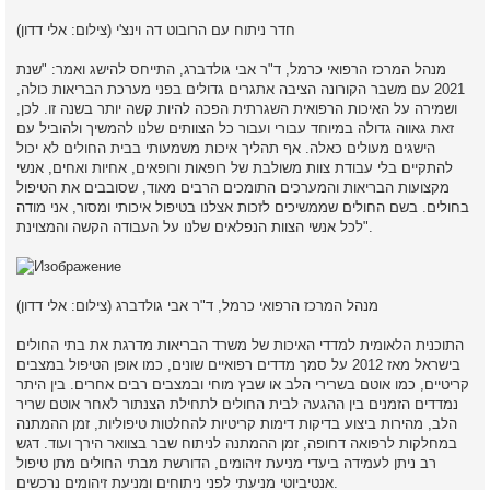
חדר ניתוח עם הרובוט דה וינצ'י (צילום: אלי דדון)
מנהל המרכז הרפואי כרמל, ד"ר אבי גולדברג, התייחס להישג ואמר: "שנת
2021 עם משבר הקורונה הציבה אתגרים גדולים בפני מערכת הבריאות כולה,
ושמירה על האיכות הרפואית השגרתית הפכה להיות קשה יותר בשנה זו. לכן,
זאת גאווה גדולה במיוחד עבורי ועבור כל הצוותים שלנו להמשיך ולהוביל עם
הישגים מעולים כאלה. אף תהליך איכות משמעותי בבית החולים לא יכול
להתקיים בלי עבודת צוות משולבת של רופאות ורופאים, אחיות ואחים, אנשי
מקצועות הבריאות והמערכים התומכים הרבים מאוד, שסובבים את הטיפול
בחולים. בשם החולים שממשיכים לזכות אצלנו בטיפול איכותי ומסור, אני מודה
לכל אנשי הצוות הנפלאים שלנו על העבודה הקשה והמצוינת".
מנהל המרכז הרפואי כרמל, ד"ר אבי גולדברג (צילום: אלי דדון)
התוכנית הלאומית למדדי האיכות של משרד הבריאות מדרגת את בתי החולים
בישראל מאז 2012 על סמך מדדים רפואיים שונים, כמו אופן הטיפול במצבים
קריטיים, כמו אוטם בשרירי הלב או שבץ מוחי ובמצבים רבים אחרים. בין היתר
נמדדים הזמנים בין ההגעה לבית החולים לתחילת הצנתור לאחר אוטם שריר
הלב, מהירות ביצוע בדיקות דימות קריטיות להחלטות טיפוליות, זמן ההמתנה
במחלקות לרפואה דחופה, זמן ההמתנה לניתוח שבר בצוואר הירך ועוד. דגש
רב ניתן לעמידה ביעדי מניעת זיהומים, הדורשת מבתי החולים מתן טיפול
אנטיביוטי מניעתי לפני ניתוחים ומניעת זיהומים נרכשים.