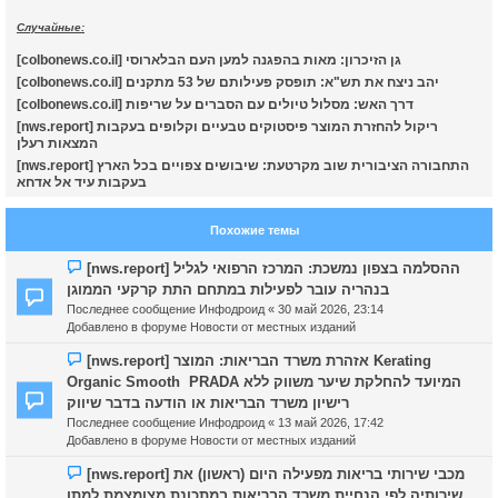
Случайные:
к
[colbonews.co.il] גן הזיכרון: מאות בהפגנה למען העם הבלארוסי
[colbonews.co.il] יהב ניצח את תש"א: תופסק פעילותם של 53 מתקנים
ч
[colbonews.co.il] דרך האש: מסלול טיולים עם הסברים על שריפות
[nws.report] ריקול להחזרת המוצר פיסטוקים טבעיים וקלופים בעקבות
המצאות רעלן
у
[nws.report] התחבורה הציבורית שוב מקרטעת: שיבושים צפויים בכל הארץ
בעקבות עיד אל אדחא
Похожие темы
Н
[nws.report] ההסלמה בצפון נמשכת: המרכז הרפואי לגליל
о
בנהריה עובר לפעילות במתחם התת קרקעי הממוגן
в
Последнее сообщение
Инфодроид
«
30 май 2026, 23:14
о
Добавлено в форуме
Новости от местных изданий
е
с
Н
[nws.report] אזהרת משרד הבריאות: המוצר Kerating
о
о
Organic Smooth PRADA המיועד להחלקת שיער משווק ללא
о
в
רישיון משרד הבריאות או הודעה בדבר שיווק
б
о
Последнее сообщение
Инфодроид
«
13 май 2026, 17:42
щ
е
Добавлено в форуме
Новости от местных изданий
е
с
н
о
Н
[nws.report] מכבי שירותי בריאות מפעילה היום (ראשון) את
и
о
о
שירותיה לפי הנחיית משרד הבריאות במתכונת מצומצמת למתן
е