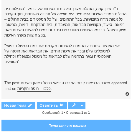
ד"ר שרון קמה, מנהלת מערך האיכות והבטיחות של כרמל: "מובילות בית
החולים במדדי האיכות הלאומיים היא תוצאה של עבודה משותפת, תוך הקפדה
על אמות מידה מקצועיות, בכל התחומים, של כל הסקטורים בבית החולים –
רפואה, סיעוד, מקצועות הבריאות, המעבדות, בית המרקחת, דימות, מחשוב,
משק ומינהל. בכרמל הצוותים מסונכרנים היטב ותורמים למנגינת האיכות וזאת
בניצוח צוות מערך האיכות.
"אני מאמינה שחתירה מתמדת למצוינות מקדמת את רמת הטיפול הרפואי
למטופלים שלנו ובכך את איכות החיים, את הבריאות ואת חוסנה של
האוכלוסייה וגאה בתרומה שלנו לבריאות כל מטופל ומטופלת וקהילת
מטופלינו".
appeared
משרד הבריאות קבע: המרכז הרפואי כרמל ראשון באיכות
The post
.
כלבו – חיפה והקריות
first on
Новая тема
Ответить
Сообщений: 1 • Страница
1
из
1
у
т
Темы данного раздела
ь
с