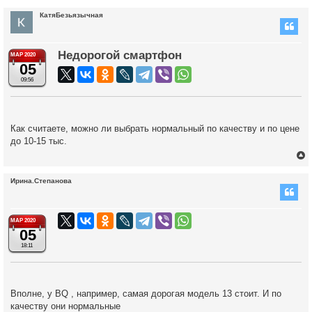
КатяБезьязычная
Недорогой смартфон
МАР 2020
05
09:56
Как считаете, можно ли выбрать нормальный по качеству и по цене
до 10-15 тыс.
Ирина.Степанова
у
т
МАР 2020
05
ь
с
18:11
к
Вполне, у BQ , например, самая дорогая модель 13 стоит. И по
качеству они нормальные
ч