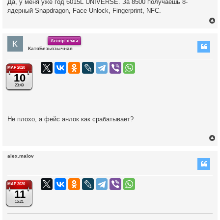
Да, у меня уже год 6015L UNIVERSE. За 8500 получаешь 8-
ядерный Snapdragon, Face Unlock, Fingerprint, NFC.
ч
у
Автор темы
КатяБезьязычная
у
т
МАР 2020
ь
10
с
23:49
к
Не плохо, а фейс анлок как срабатывает?
ч
у
alex.malov
у
т
МАР 2020
11
ь
с
15:21
к