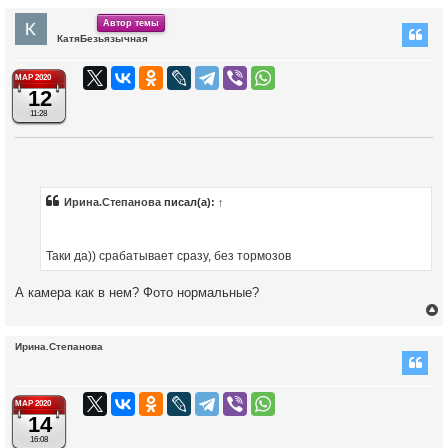
Автор темы
КатяБезьязычная
у
т
МАР 2020
ь
12
с
11:28
к
ч
Ирина.Степанова
писал(а):
↑
у
Таки да)) срабатывает сразу, без тормозов
А камера как в нем? Фото нормальные?
Ирина.Степанова
у
т
МАР 2020
14
ь
с
16:08