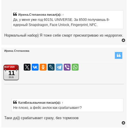
ч
Ирина.Степанова
писал(а):
↑
Да, у меня уже год 6015L UNIVERSE. За 8500 получаешь 8-
ядерный Snapdragon, Face Unlock, Fingerprint, NFC.
у
Нормальный набор) Я тоже себе смарт присматриваю из недорогих.
Ирина.Степанова
у
т
МАР 2020
11
ь
с
15:31
к
ч
КатяБезьязычная
писал(а):
↑
Не плохо, а фейс анлок как срабатывает?
у
Таки да)) срабатывает сразу, без тормозов