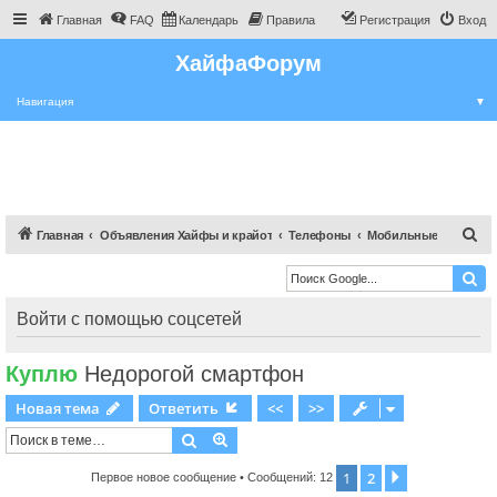
Главная
FAQ
Календарь
Правила
Регистрация
Вход
ХайфаФорум
Навигация
▼
П
Главная
Объявления Хайфы и крайот
Телефоны
Мобильные
о
и
с
Войти с помощью соцсетей
к
Куплю
Недорогой смартфон
Новая тема
Ответить
<<
>>
Поиск
Расширенный поиск
1
2
След.
Первое новое сообщение
• Сообщений: 12