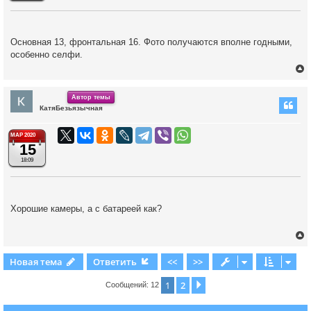
к
Основная 13, фронтальная 16. Фото получаются вполне годными,
особенно селфи.
ч
у
Автор темы
КатяБезьязычная
у
т
МАР 2020
ь
15
с
18:09
к
Хорошие камеры, а с батареей как?
ч
у
Новая тема
Ответить
<<
>>
1
2
След.
Сообщений: 12
у
т
ь