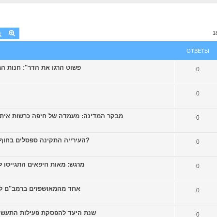
Поиск
Расширенный поиск
1
ОТВЕТЫ
פשוט הרגו את הדר": חנות המשרטט נסגרת אחר
0
0
מבקר המדינה: מעמדה של חיפה כרשות איתנה היה צריך להת
0
[colbonews.co.il] העירייה התקינה ספסלים בחוף הכלבים, אבל מה עם הצללה?
0
מרגש: מאות חיפאים התגייסו לשמח ילדה
0
אחד מהמאושפזים ברמב"ם לאחר הקרב בג
0
שנת היעד להפסקת פעילות התעשייה הפטרוכימית 
0