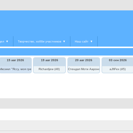
дел
▼
Творчество, хобби участников
▼
Наш сайт
▼
15 авг 2026
19 авг 2026
20 авг 2026
03 сен 2026
едведь в цирке"
Мюзикл "Яссу, моя греческая любовь"
Richardjew (48)
Стендап Моти Аароновича
aJfiFex (45)