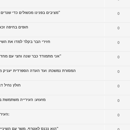
[colbonews.co.il] "מציבים בפנינו מכשולים כדי שנרים ידיים ונוותר על החופש שלנו"
0
חופים בחיפה זכאים לקבלת
0
חזירי הבר בקלר למדו את השיטה לארוחה)
0
[colbonews.co.il] "אני מתמודד כבר שנה וחצי עם מחדל של העירייה שהוא לא חוקי"
0
המסורת נמשכת: ועד העדה הספרדית יעניק מאות אלפי שק
0
חולץ נחיל דבורים 
0
מזעזע: העירייה משתמשת באקדחי בקר
0
[colbonews.co.il] העירייה אטמה מקלטים, התושבים:
0
[colbonews.co.il] "הוא נכנס לאטרף, משך עם השיניים את התיק והפך את העגלה"
0