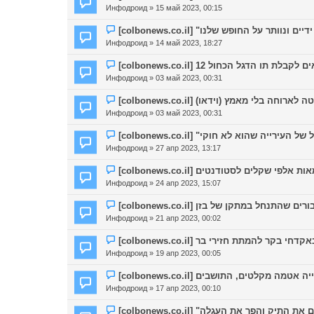
Инфодроид
» 15 май 2023, 00:15
Инфодроид
» 14 май 2023, 18:27
[colbonews.co.il] 12  תו הדגל הכחול
Инфодроид
» 03 май 2023, 00:31
[colbonews.co.il]  בלי מאמץ (וידאו
Инфодроид
» 03 май 2023, 00:31
Инфодроид
» 27 апр 2023, 13:17
[colbonews.co.il] לים לסטודנטים
Инфодроид
» 24 апр 2023, 15:07
[colbonews.co.il] שהתנחל במתקן של בזן
Инфодроид
» 21 апр 2023, 00:02
[colbonews.co.il]  להמתת חזירי בר
Инфодроид
» 19 апр 2023, 00:05
Инфодроид
» 17 апр 2023, 00:10