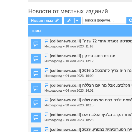
Новости от местных изданий
Новая тема
ТЕМЫ
[colbonews.co.il] "י 72 שנה
Инфодроид
» 16 июл 2023, 11:16
[colbonews.co.il] סגירת רחוב סירקין:
Инфодроид
» 10 июл 2023, 13:12
[colbonews.co.il] בטל ב-2016
Инфодроид
» 04 июл 2023, 16:09
Инфодроид
» 04 июл 2023, 14:01
[colbonews.co.il]  בבת המצווה שלה
Инфодроид
» 30 июн 2023, 10:15
[colbonews.co.il] 'נין: הכלב דאגו
Инфодроид
» 19 июн 2023, 18:23
[colbonews.co.il] במפרץ: 2029