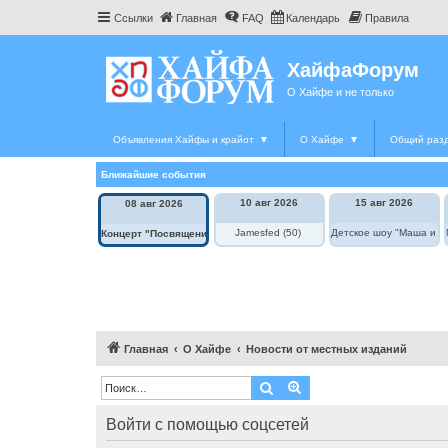
Ссылки
Главная
FAQ
Календарь
Правила
ХайфаФорум
О Хайфе и не только
Объявления Хайфы и крайот
▼
О Хайфе
▼
Общий раз
Ближайшие события
10 авг 2026
15 авг 2026
08 авг 2026
Jamesfed (50)
Детское шоу "Маша и М
Концерт "Посвящение Элле Фицджеральд"
Главная
О Хайфе
Новости от местных изданий
Поиск
Расширенный поиск
Войти с помощью соцсетей