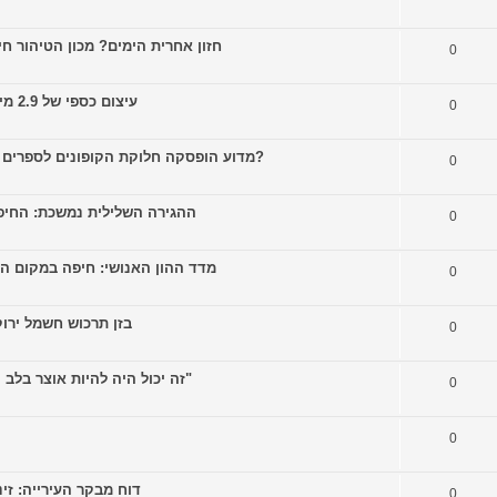
חזון אחרית הימים? מכון הטיהור חיפה יגדיל 
0
[colbonews.co.il] עיצום כספי של 2.9 מיליון שקל הוטל על חברת גדיב
0
[colbonews.co.il] מדוע הופסקה חלוקת הקופונים לספרים דיגיטליים בספריות העירוניות?
0
ההגירה השלילית נמשכת: החיפאים מעדיפ
0
מדד ההון האנושי: חיפה במקום הלפני אחרון,
0
בזן תרכוש חשמל ירוק על בסי
0
[colbonews.co.il] "זה יכול היה להיות אוצר בלב העיר, אבל הוא מלא בפסולת"
0
0
דוח מבקר העירייה: זינוק במספ
0