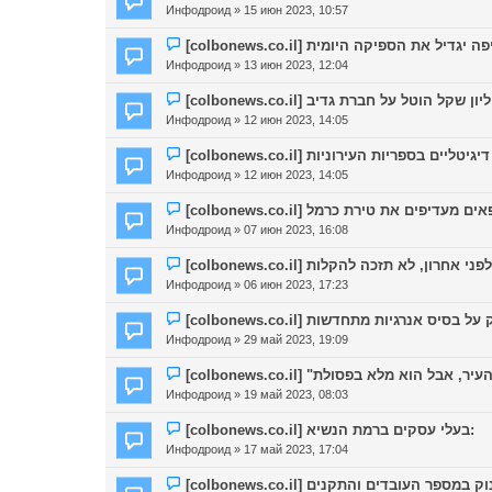
Инфодроид
» 15 июн 2023, 10:57
[colbonews.co.il] את הספיקה היומית
Инфодроид
» 13 июн 2023, 12:04
Инфодроид
» 12 июн 2023, 14:05
Инфодроид
» 12 июн 2023, 14:05
[colbonews.co.il] ים את טירת כרמל
Инфодроид
» 07 июн 2023, 16:08
[colbonews.co.il]  לא תזכה להקלות
Инфодроид
» 06 июн 2023, 17:23
[colbonews.co.il] ס אנרגיות מתחדשות
Инфодроид
» 29 май 2023, 19:09
Инфодроид
» 19 май 2023, 08:03
[colbonews.co.il] בעלי עסקים ברמת הנשיא:
Инфодроид
» 17 май 2023, 17:04
[colbonews.co.il] ר העובדים והתקנים