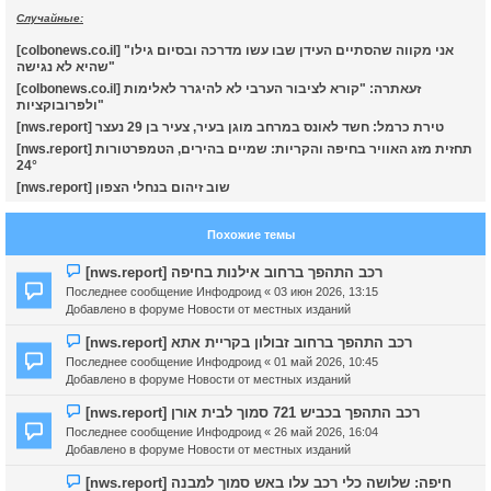
Случайные:
к
[colbonews.co.il] "אני מקווה שהסתיים העידן שבו עשו מדרכה ובסיום גילו
שהיא לא נגישה"
ч
[colbonews.co.il] זעאתרה: "קורא לציבור הערבי לא להיגרר לאלימות
ולפרובוקציות"
[nws.report] טירת כרמל: חשד לאונס במרחב מוגן בעיר, צעיר בן 29 נעצר
у
[nws.report] תחזית מזג האוויר בחיפה והקריות: שמיים בהירים, הטמפרטורות
24°
[nws.report] שוב זיהום בנחלי הצפון
Похожие темы
Н
[nws.report] רכב התהפך ברחוב אילנות בחיפה
о
Последнее сообщение
Инфодроид
«
03 июн 2026, 13:15
в
Добавлено в форуме
Новости от местных изданий
о
е
Н
[nws.report] רכב התהפך ברחוב זבולון בקריית אתא
с
о
Последнее сообщение
Инфодроид
«
01 май 2026, 10:45
о
в
Добавлено в форуме
Новости от местных изданий
о
о
б
е
Н
[nws.report] רכב התהפך בכביש 721 סמוך לבית אורן
щ
с
о
Последнее сообщение
Инфодроид
«
26 май 2026, 16:04
е
о
в
Добавлено в форуме
Новости от местных изданий
н
о
о
и
б
е
Н
[nws.report] חיפה: שלושה כלי רכב עלו באש סמוך למבנה