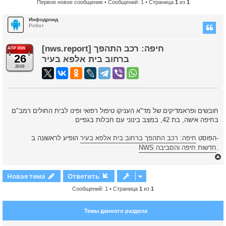
Первое новое сообщение
• Сообщений: 1 • Страница
1
из
1
Инфодроид
Робот
[nws.report] חיפה: רכב התהפך
АПР 2026
26
ברחוב בית אלפא בעיר
20:03
חובשים ופראמדיקים של מד"א העניקו טיפול רפואי ופינו לבית החולים רמב"ם
בחיפה אישה, בת 42, במצב בינוני עם חבלות בגפיים
הופיע לראשונה ב-
הפוסט
חיפה: רכב התהפך ברחוב בית אלפא בעיר
NWS חדשות חיפה והסביבה
.
Новая тема
Ответить
Сообщений: 1 • Страница
1
из
1
у
т
Темы данного раздела
ь
с