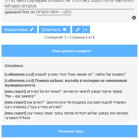
נחשף מדריך CitySquare להתחדשות עירונית 2020! בואו להכיר את המומחים
והחברות המובילות.
.
כלבו – חיפה והקריות
appeared first on
Новая тема
Ответить
Сообщений: 1 • Страница
1
из
1
у
т
Темы данного раздела
ь
с
Случайные:
к
[colbonews.co.il] המצווה של אלפר: "זה מעשה שכל יהודי מחויב לעשות"
[colbonews.co.il] Поимка кабана: жалоба в полицию на чиновников
ч
муниципалитета
[nws.report] מפקד פיקוד הצפון לראשי הרשויות: "האחריות על האירוע
במשגב עם – שלי"
у
[nws.report] המשרד להגנת הסביבה בעקבות חריגות הזיהום: "רואים את
האירוע החריג בבז"ן בחומרה רבה"
[nws.report] האדמה זזה בצפון: שלוש רעידות אדמה בתוך יממה באזור עכו
והגליל המערבי
Похожие темы