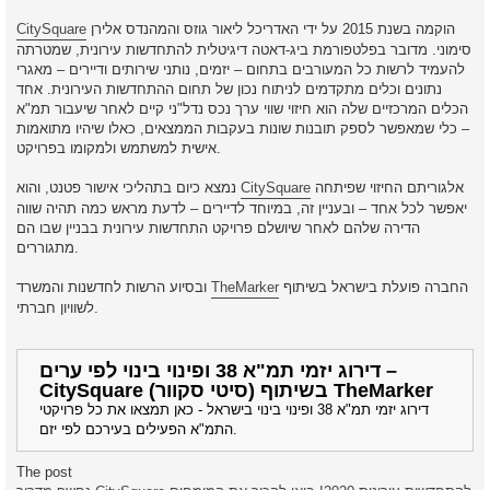
הוקמה בשנת 2015 על ידי האדריכל ליאור גוזס והמהנדס אלירן
CitySquare
סימוני. מדובר בפלטפורמת ביג-דאטה דיגיטלית להתחדשות עירונית, שמטרתה
להעמיד לרשות כל המעורבים בתחום – יזמים, נותני שירותים ודיירים – מאגרי
נתונים וכלים מתקדמים לניתוח נכון של תחום ההתחדשות העירונית. אחד
הכלים המרכזיים שלה הוא חיזוי שווי ערך נכס נדל"ני קיים לאחר שיעבור תמ"א
– כלי שמאפשר לספק תובנות שונות בעקבות הממצאים, כאלו שיהיו מתואמות
אישית למשתמש ולמקומו בפרויקט.
אלגוריתם החיזוי שפיתחה
CitySquare
נמצא כיום בתהליכי אישור פטנט, והוא
יאפשר לכל אחד – ובעניין זה, במיוחד לדיירים – לדעת מראש כמה תהיה שווה
הדירה שלהם לאחר שיושלם פרויקט התחדשות עירונית בבניין שבו הם
מתגוררים.
החברה פועלת בישראל בשיתוף
TheMarker
ובסיוע הרשות לחדשנות והמשרד
לשוויון חברתי.
דירוג יזמי תמ"א 38 ופינוי בינוי לפי ערים –
CitySquare (סיטי סקוור) בשיתוף TheMarker
דירוג יזמי תמ"א 38 ופינוי בינוי בישראל - כאן תמצאו את כל פרויקטי
התמ"א הפעילים בעירכם לפי יזם.
The post