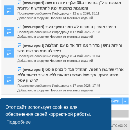
Н
[nws.report] מהפכת נדל"ן בחיפה: כ-30 אלף דירות חדשות
о
וממוגנות בתוכנית ענק להתחדשות עירונית
в
Последнее сообщение
Инфодроид
«
12 апр 2026, 15:11
о
Добавлено в форуме
Новости от местных изданий
е
с
Н
[nws.report] חיפה: מועדון הימורים לא חוקי נחשף בעיר
о
о
Последнее сообщение
Инфодроид
«
17 май 2026, 21:08
о
в
Добавлено в форуме
Новости от местных изданий
б
о
щ
е
Н
[nws.report] זהירות נחש | מדריך מגן דוד אדום עם המלצות
е
с
о
כיצד להימנע מהכשת נחש
н
о
в
Последнее сообщение
Инфодроид
«
24 май 2026, 11:04
и
о
о
Добавлено в форуме
Новости от местных изданий
е
б
е
щ
с
Н
[nws.report] אחרי שהעשן התפזר: המחדל הגדול בצ'ק פוסט
е
о
о
חיפה נחשף, איך פעל מגרש גרוטאות ללא אישור כבאות וללא
н
о
в
רישיון עסק?
и
б
о
Последнее сообщение
Инфодроид
«
17 июн 2026, 17:45
е
щ
е
Добавлено в форуме
Новости от местных изданий
е
с
н
о
Перейти
и
о
е
б
Этот сайт использует cookies для
щ
обеспечения своей корректной работы.
Disclaimer
е
н
Подробнее
и
Связаться с администрацией
Часовой пояс:
UTC+03:00
е