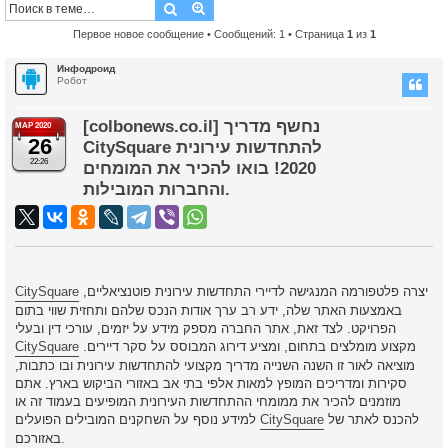
Поиск
Расширенный поиск
Первое новое сообщение
• Сообщений: 1 • Страница
1
из
1
Инфодроид
Робот
[colbonews.co.il] נחשף מדריך
МАР 2020
26
CitySquare להתחדשות עירונית
22:26
2020! בואו להכיר את המומחים
והחברות המובילות.
יצרה פלטפורמה המנגישה לדיירי התחדשות עירונית פוטנציאליים,
CitySquare
באמצעות האתר שלה, ידע רב ערך אודות הנכס שלהם ותחזית שווי בתום
הפרויקט. לצד זאת, אתר החברה מספק מידע על יזמים, עורכי דין ובעלי
מקצוע מומלצים בתחום, ומציע דירוג המבוסס על סקר דיירים.
CitySquare
מוציאה לאור זו השנה השנייה מדריך מקצועי להתחדשות עירונית ובו כתבות,
סקירות ומדריכים המופץ למאות אלפי בתי אב באזורי הביקוש בארץ. אתם
מוזמנים להכיר את ממומחי ההתחדשות העירונית המופיעים בעמוד זה או
להכנס לאתר של
CitySquare
למידע נוסף על השחקנים המובילים הפועלים
באזורכם.