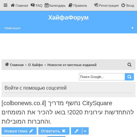
Главная
FAQ
Календарь
Правила
Регистрация
Вход
ХайфаФорум
Навигация
▼
П
Главная
О Хайфе
Новости от местных изданий
о
и
с
Войти с помощью соцсетей
к
[colbonews.co.il] נחשף מדריך CitySquare
להתחדשות עירונית 2020! בואו להכיר את המומחים
והחברות המובילות.
Новая тема
Ответить