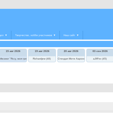
дел
▼
Творчество, хобби участников
▼
Наш сайт
▼
15 авг 2026
19 авг 2026
20 авг 2026
03 сен 2026
едведь в цирке"
Мюзикл "Яссу, моя греческая любовь"
Richardjew (48)
Стендап Моти Аароновича
aJfiFex (45)