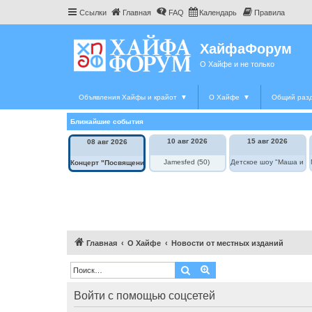
Ссылки
Главная
FAQ
Календарь
Правила
ХайфаФорум
О Хайфе и не только
Объявления Хайфы и крайот
▼
О Хайфе
▼
Общий раз
Ближайшие события
10 авг 2026
15 авг 2026
08 авг 2026
Jamesfed (50)
Детское шоу "Маша и М
Концерт "Посвящение Элле Фицджеральд"
Главная
О Хайфе
Новости от местных изданий
Поиск
Расширенный поиск
Войти с помощью соцсетей