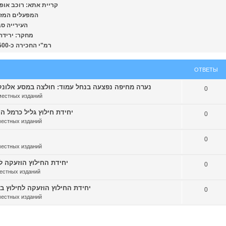
קריית אתא: רוכב אופנוע 
המפעלים המזהמי
העירייה סבסדה
מחקר: ירידה משמ
[colbonews.co.il] רמ"י החכירה כ-4,500 מ"ר במפרץ לחברה לתעשיות פטרוכימיות
ОТВЕТЫ
נערה מחיפה נפצעה בנחל עמוד: חולצה במסע אלונקות על ידי 
0
местных изданий
יחידת חילוץ גליל כרמל הוזעקו 
0
местных изданий
0
местных изданий
יחידת החילוץ הוזעקה למטייל
0
естных изданий
יחידת החילוץ הוזעקה לחילוץ בסיוע מס
0
местных изданий