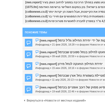
[nws.report] נפצע במהלך הרכיבה בסמוך לרחוב הגפן בעיר
[1075.fm] ם בישראל: בזן במקום השלישי ברשימה האדומה
[colbonews.co.il]  את הקייטנות, אבל השנה הן יקרות יותר
[colbonews.co.il] עותית בתדירות המפגשים עם חזירי בר
ПОХОЖИЕ ТЕМЫ
Н
[nws.report] יחידת החילוץ גליל כרמל
о
Инфодроид
» 21 фев 2026, 18:28 » в форуме
Новости от 
в
о
Н
[nws.report] לחילוץ בנחל ספונים שבכרמל
е
о
Инфодроид
» 09 май 2026, 20:59 » в форуме
Новости от 
с
в
о
о
Н
[nws.report] יחידת החילוץ הוזעקה לנחל מירון
о
е
о
Инфодроид
» 15 июн 2026, 18:16 » в форуме
Новости от 
б
с
в
щ
о
о
Н
[nws.report] ת בשמורת נחל אורן שבכרמל
е
о
е
о
Инфодроид
» 11 апр 2026, 20:13 » в форуме
Новости от м
н
б
с
в
и
щ
о
о
Н
[nws.report] וק של רוכב אופניים בכרמל
е
е
о
е
о
Инфодроид
» 19 май 2026, 22:46 » в форуме
Новости от 
н
б
с
в
и
щ
о
о
Вернуться в «Новости от местных изданий»
е
е
о
е
н