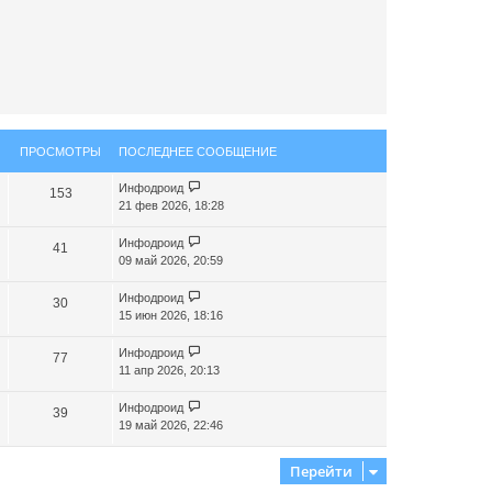
к
н
а
ч
а
л
у
ПРОСМОТРЫ
ПОСЛЕДНЕЕ СООБЩЕНИЕ
Инфодроид
153
21 фев 2026, 18:28
Инфодроид
41
09 май 2026, 20:59
Инфодроид
30
15 июн 2026, 18:16
Инфодроид
77
11 апр 2026, 20:13
Инфодроид
39
19 май 2026, 22:46
Перейти